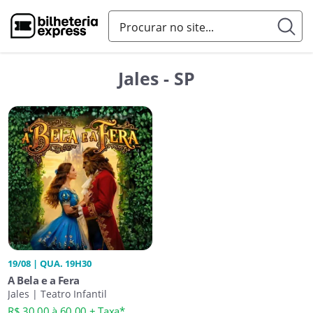
Jales - SP
19/08 | QUA. 19H30
A Bela e a Fera
Jales | Teatro Infantil
R$ 30,00 à 60,00 + Taxa*