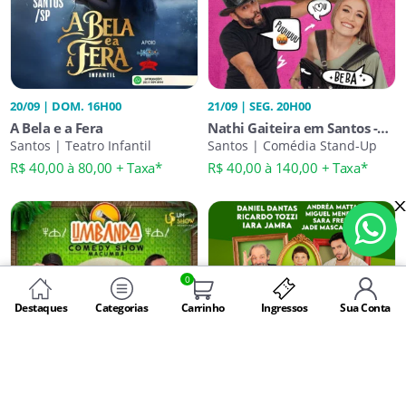
20/09 | DOM. 16H00
21/09 | SEG. 20H00
A Bela e a Fera
Nathi Gaiteira em Santos -
Santos | Teatro Infantil
Amor, Humor e Modão
Santos | Comédia Stand-Up
R$ 40,00 à 80,00 + Taxa*
R$ 40,00 à 140,00 + Taxa*
0
Destaques
Categorias
Carrinho
Ingressos
Sua Conta
28/09 | SEG. 20H00
03 ATÉ 04/10 | DOM. 19H00, SÁB.