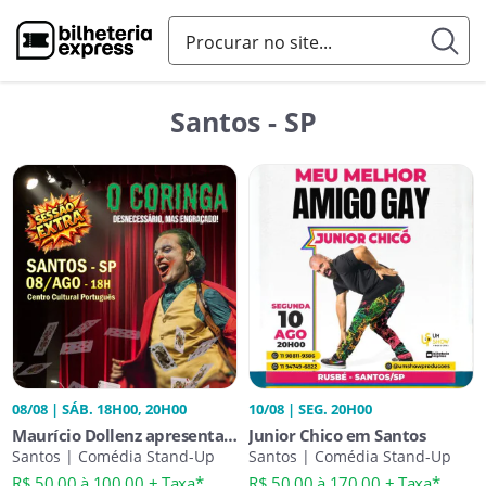
Santos - SP
08/08 | SÁB. 18H00, 20H00
10/08 | SEG. 20H00
Maurício Dollenz apresenta
Junior Chico em Santos
O Coringa Desnecessário,
Santos | Comédia Stand-Up
Santos | Comédia Stand-Up
Mas Engraçado!
R$ 50,00 à 100,00 + Taxa*
R$ 50,00 à 170,00 + Taxa*