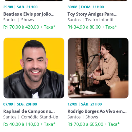
29/08 | SÁB. 21H00
30/08 | DOM. 11H00
Beatles e Elvis por João
Toy Story Amigos Para
Suplicy
Santos | Shows
Sempre
Santos | Teatro Infantil
R$ 70,00 à 420,00 + Taxa*
R$ 34,90 à 80,00 + Taxa*
07/09 | SEG. 20H00
12/09 | SÁB. 21H00
Raphael de Campos no
Rodrigo Borges Ao Vivo em
Rusbé em Santos
Santos | Comédia Stand-Up
Santos | Show Imperdível
Santos | Shows
R$ 40,00 à 140,00 + Taxa*
R$ 70,00 à 605,00 + Taxa*