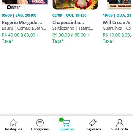
05/09 | SÁB. 20H00
03/09 | QUI. 19H30
19/08 | QUA. 21
Rogério Morgado:
Chapeuzinho
Will Cruz e An
Stand Up Imperdível
Bauru | Comédia Stand-
Vermelho e o Lobo
Sertãozinho | Teatro
Leao em Guar
Guarulhos | Co
em Bauru
Up
Infantil
Stand-Up
R$ 40,00 à 80,00 +
R$ 30,00 à 60,00 +
R$ 10,00 à 30,
Taxa*
Taxa*
Taxa*
0
Destaques
Categorias
Carrinho
Ingressos
Sua Conta