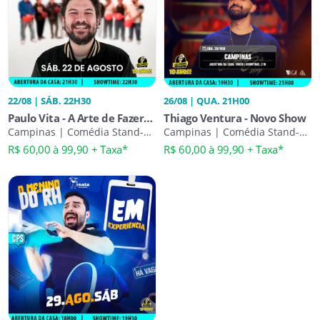
22/08 | SÁB. 22H30
26/08 | QUA. 21H00
Paulo Vita - A Arte de Fazer
Thiago Ventura - Novo Show
Gracinha e Passar Vergonha
Campinas | Comédia Stand-
Campinas | Comédia Stand-
Up
Up
R$ 60,00 à 99,90 + Taxa*
R$ 60,00 à 99,90 + Taxa*