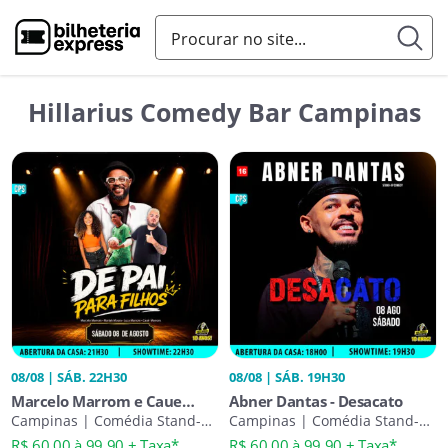
Hillarius Comedy Bar Campinas
08/08 | SÁB. 22H30
08/08 | SÁB. 19H30
Marcelo Marrom e Caue
Abner Dantas - Desacato
Marrom - De Pai Para Filhos
Campinas | Comédia Stand-
Campinas | Comédia Stand-
Up
Up
R$ 60,00 à 99,90 + Taxa*
R$ 60,00 à 99,90 + Taxa*