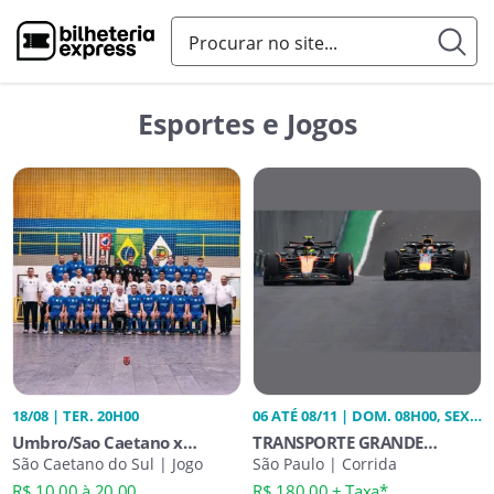
Esportes e Jogos
18/08 | TER. 20H00
06 ATÉ 08/11 | DOM. 08H00, SEX.
08H00, SÁB. 08H00
Umbro/Sao Caetano x
TRANSPORTE GRANDE
Corinthians - Campeonato
São Caetano do Sul | Jogo
PRÊMIO FÓRMULA1 2026
São Paulo | Corrida
Paulista 2026
R$ 10,00 à 20,00
R$ 180,00 + Taxa*