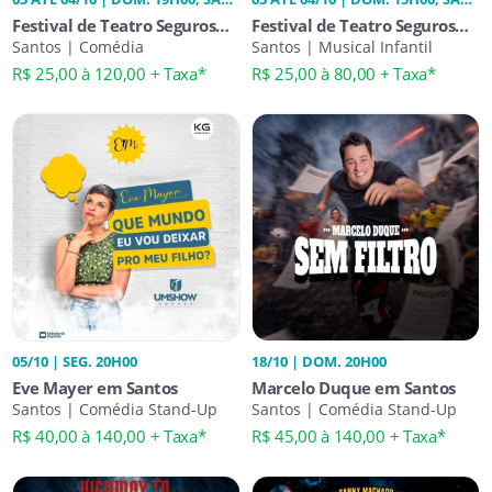
20H00
15H00
Festival de Teatro Seguros
Festival de Teatro Seguros
Unimed - Toc Toc
Santos | Comédia
Unimed - Rapunzel
Santos | Musical Infantil
R$ 25,00 à 120,00 + Taxa*
R$ 25,00 à 80,00 + Taxa*
05/10 | SEG. 20H00
18/10 | DOM. 20H00
Eve Mayer em Santos
Marcelo Duque em Santos
Santos | Comédia Stand-Up
Santos | Comédia Stand-Up
R$ 40,00 à 140,00 + Taxa*
R$ 45,00 à 140,00 + Taxa*