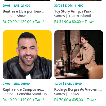
29/08 | SÁB. 21H00
30/08 | DOM. 11H00
Beatles e Elvis por João
Toy Story Amigos Para
Suplicy
Santos | Shows
Sempre
Santos | Teatro Infantil
R$ 70,00 à 420,00 + Taxa*
R$ 34,90 à 80,00 + Taxa*
07/09 | SEG. 20H00
12/09 | SÁB. 21H00
Raphael de Campos no
Rodrigo Borges Ao Vivo em
Rusbé em Santos
Santos | Comédia Stand-Up
Santos | Show Imperdível
Santos | Shows
R$ 40,00 à 140,00 + Taxa*
R$ 70,00 à 605,00 + Taxa*