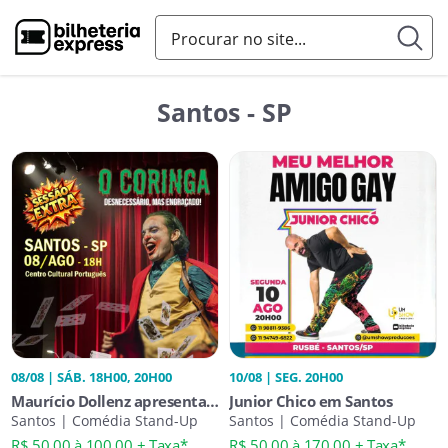
Santos - SP
08/08 | SÁB. 18H00, 20H00
10/08 | SEG. 20H00
Maurício Dollenz apresenta
Junior Chico em Santos
O Coringa Desnecessário,
Santos | Comédia Stand-Up
Santos | Comédia Stand-Up
Mas Engraçado!
R$ 50,00 à 100,00 + Taxa*
R$ 50,00 à 170,00 + Taxa*