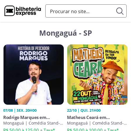
Mongaguá - SP
07/08 | SEX. 20H00
22/10 | QUI. 21H00
Rodrigo Marques em
Matheus Ceará em
Mongagua
Mongaguá | Comédia Stand-
Mongaguá - Desculpa Eu Ter
Mongaguá | Comédia Stand-
Up
Up
Vindo!
R$ 50,00 à 125,00 + Taxa*
R$ 50,00 à 100,00 + Taxa*