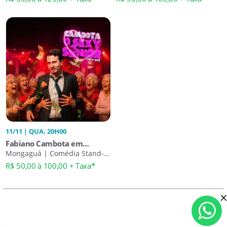
11/11 | QUA. 20H00
Fabiano Cambota em
Mongagua - O Sexy Sênior
Mongaguá | Comédia Stand-
Up
R$ 50,00 à 100,00 + Taxa*