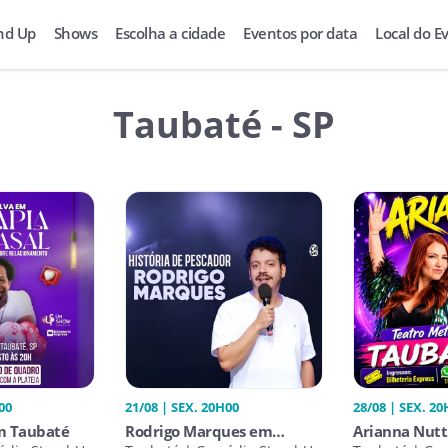
nd Up
Shows
Escolha a cidade
Eventos por data
Local do E
Taubaté - SP
00
21/08 | SEX. 20H00
28/08 | SEX. 20
m Taubaté
Rodrigo Marques em
Arianna Nut