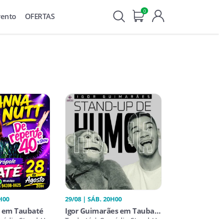
0
vento
OFERTAS
H00
29/08 | SÁB. 20H00
t em Taubaté
Igor Guimarães em Taubaté