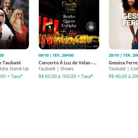
00
09/10 | SEX. 20H00
20/10 | TER. 2
m Taubaté
Concerto À Luz de Velas -
Gessica Ferr
édia Stand-Up
Beatles, Queen e Coldplay
Taubaté | Shows
Taubaté
Taubaté | Co
,00 + Taxa*
R$ 60,00 à 160,00 + Taxa*
R$ 40,00 à 20