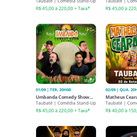
Taubaté | Comédia Stand-Up
Taubaté | Com
R$ 45,00 à 220,00 + Taxa*
R$ 45,00 à 220
01/09 | TER. 20H00
02/09 | QUA. 20
Umbanda Comedy Show
Matheus Cear
em Taubaté
Taubaté | Comédia Stand-Up
Taubaté | Com
R$ 45,00 à 220,00 + Taxa*
R$ 40,00 à 150