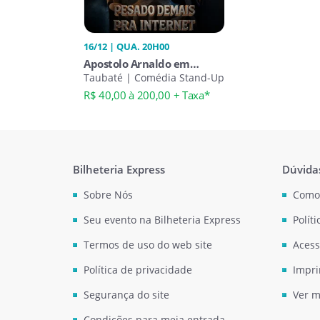
16/12 | QUA. 20H00
Apostolo Arnaldo em
Taubaté
Taubaté | Comédia Stand-Up
R$ 40,00 à 200,00 + Taxa*
Bilheteria Express
Dúvida
Sobre Nós
Como
Seu evento na Bilheteria Express
Polít
Termos de uso do web site
Acess
Política de privacidade
Impri
Segurança do site
Ver m
Condições para meia entrada