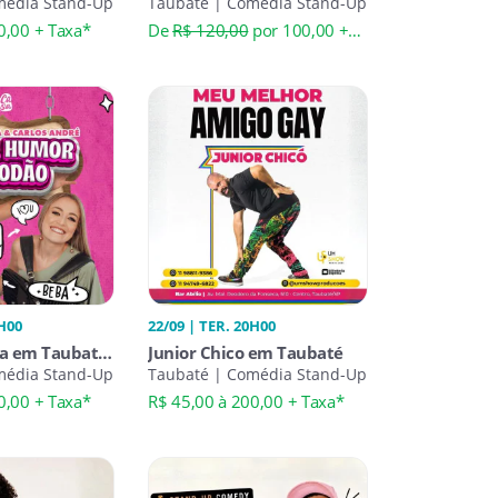
média Stand-Up
| Stand-Up de Humor
Taubaté | Comédia Stand-Up
0,00 + Taxa*
De
R$ 120,00
por 100,00 +
Taxa*
0H00
22/09 | TER. 20H00
ra em Taubaté
Junior Chico em Taubaté
or e Modão
média Stand-Up
Taubaté | Comédia Stand-Up
0,00 + Taxa*
R$ 45,00 à 200,00 + Taxa*