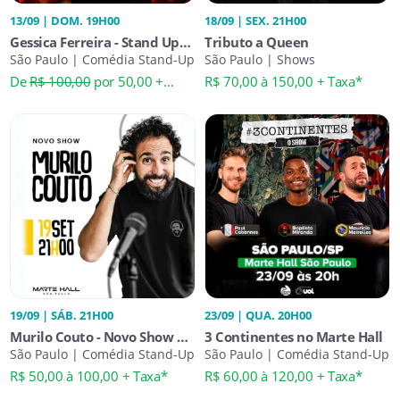
13/09 | DOM. 19H00
18/09 | SEX. 21H00
Gessica Ferreira - Stand Up
Tributo a Queen
Comedy no Marte Hall SP
São Paulo | Comédia Stand-Up
São Paulo | Shows
De
R$ 100,00
por 50,00 +
R$ 70,00 à 150,00 + Taxa*
Taxa*
19/09 | SÁB. 21H00
23/09 | QUA. 20H00
Murilo Couto - Novo Show no
3 Continentes no Marte Hall
Marte Hall
São Paulo | Comédia Stand-Up
São Paulo | Comédia Stand-Up
R$ 50,00 à 100,00 + Taxa*
R$ 60,00 à 120,00 + Taxa*