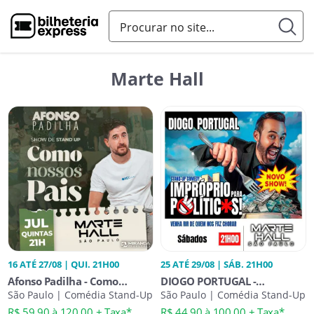
Marte Hall
16 ATÉ 27/08 | QUI. 21H00
25 ATÉ 29/08 | SÁB. 21H00
Afonso Padilha - Como
DIOGO PORTUGAL -
Nossos Pais
São Paulo | Comédia Stand-Up
IMPRÓPRIO PARA POLÍTICOS -
São Paulo | Comédia Stand-Up
STAND UP COMEDY NO
R$ 59,90 à 120,00 + Taxa*
R$ 44,90 à 100,00 + Taxa*