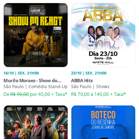
16/10 | SEX. 21H00
23/10 | SEX. 21H00
Murilo Moraes - Show do
ABBA Hits
React
São Paulo | Comédia Stand-Up
São Paulo | Shows
De
R$ 90,00
por 45,00 + Taxa*
R$ 70,00 à 140,00 + Taxa*