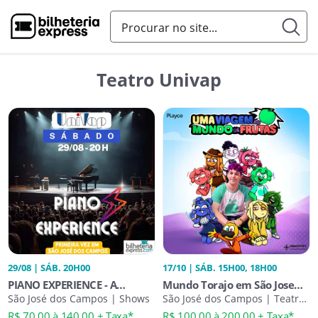
Teatro Univap
29/08 | SÁB. 20H00
17/10 | SÁB. 15H00, 18H00
PIANO EXPERIENCE - A
Mundo Torajo em São Jose
EXPERIÊNCIA MUSICAL QUE
São José dos Campos | Shows
dos Campos | Uma Viagem
São José dos Campos | Teatro
Infantil
VAI TOCAR SUA ALMA
ao Mundo de Frutas
R$ 70,00 à 140,00 + Taxa*
R$ 100,00 à 200,00 + Taxa*