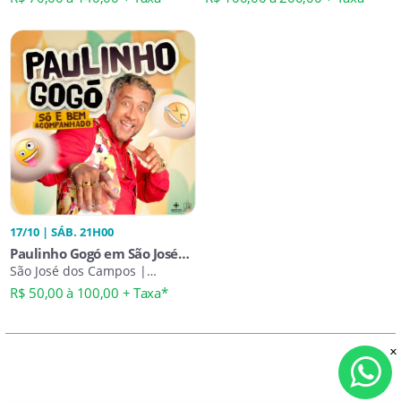
17/10 | SÁB. 21H00
Paulinho Gogó em São José
dos Campos | Só e Bem
São José dos Campos |
Comédia Stand-Up
Acompanhado
R$ 50,00 à 100,00 + Taxa*