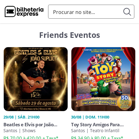
Friends Eventos
29/08 | SÁB. 21H00
30/08 | DOM. 11H00
Beatles e Elvis por João
Toy Story Amigos Para
Suplicy
Santos | Shows
Sempre
Santos | Teatro Infantil
R$ 70,00 à 420,00 + Taxa*
R$ 34,90 à 80,00 + Taxa*