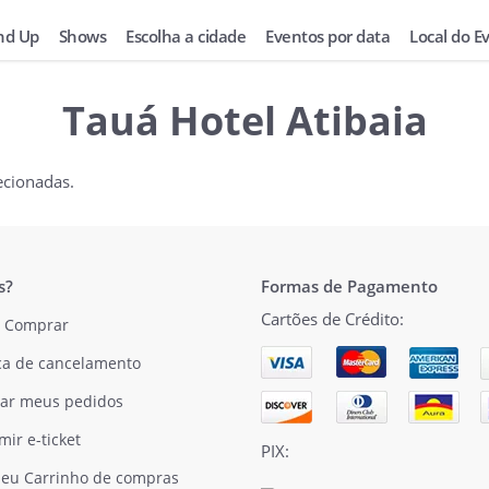
nd Up
Shows
Escolha a cidade
Eventos por data
Local do E
Tauá Hotel Atibaia
ecionadas.
s?
Formas de Pagamento
Cartões de Crédito:
 Comprar
ica de cancelamento
ar meus pedidos
mir e-ticket
PIX:
eu Carrinho de compras