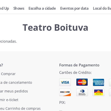
nd Up
Shows
Escolha a cidade
Eventos por data
Local do E
Teatro Boituva
ecionadas.
s?
Formas de Pagamento
Cartões de Crédito:
 Comprar
ica de cancelamento
ar meus pedidos
mir e-ticket
PIX:
eu Carrinho de compras