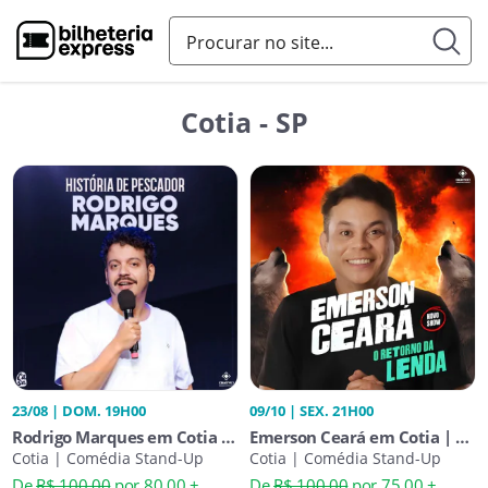
Cotia - SP
23/08 | DOM. 19H00
09/10 | SEX. 21H00
Rodrigo Marques em Cotia -
Emerson Ceará em Cotia | O
História de Pescador
Cotia | Comédia Stand-Up
Retorno da Lenda
Cotia | Comédia Stand-Up
De
R$ 100,00
por 80,00 +
De
R$ 100,00
por 75,00 +