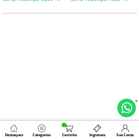
Taxa*
Taxa*
0
Destaques
Categorias
Carrinho
Ingressos
Sua Conta