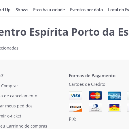
nd Up
Shows
Escolha a cidade
Eventos por data
Local do E
entro Espírita Porto da 
ecionadas.
s?
Formas de Pagamento
Cartões de Crédito:
 Comprar
ica de cancelamento
ar meus pedidos
mir e-ticket
PIX:
eu Carrinho de compras