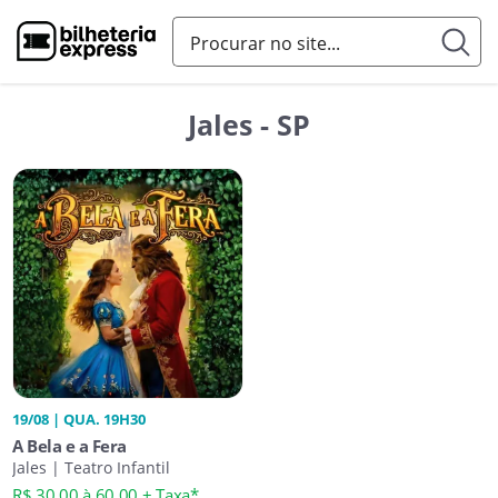
Jales - SP
19/08 | QUA. 19H30
A Bela e a Fera
Jales | Teatro Infantil
R$ 30,00 à 60,00 + Taxa*