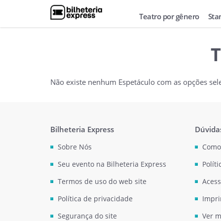
Teatro por gênero
Sta
T
Não existe nenhum Espetáculo com as opções sel
Bilheteria Express
Dúvida
Sobre Nós
Como
Seu evento na Bilheteria Express
Polít
Termos de uso do web site
Acess
Política de privacidade
Impri
Segurança do site
Ver m