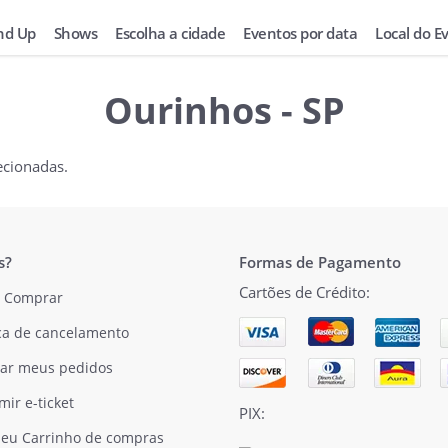
nd Up
Shows
Escolha a cidade
Eventos por data
Local do E
Ourinhos - SP
ecionadas.
s?
Formas de Pagamento
Cartões de Crédito:
 Comprar
ica de cancelamento
ar meus pedidos
mir e-ticket
PIX:
eu Carrinho de compras