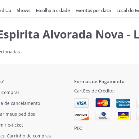
nd Up
Shows
Escolha a cidade
Eventos por data
Local do E
Espirita Alvorada Nova -
ecionadas.
s?
Formas de Pagamento
Cartões de Crédito:
 Comprar
ica de cancelamento
ar meus pedidos
mir e-ticket
PIX:
eu Carrinho de compras