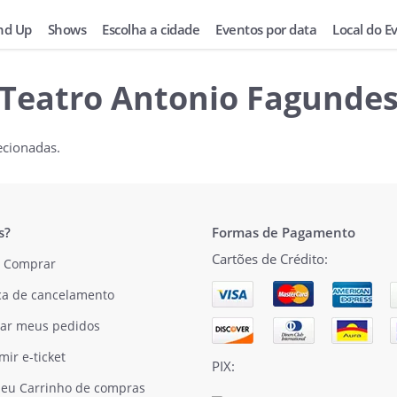
nd Up
Shows
Escolha a cidade
Eventos por data
Local do E
Teatro Antonio Fagunde
ecionadas.
s?
Formas de Pagamento
Cartões de Crédito:
 Comprar
ica de cancelamento
ar meus pedidos
mir e-ticket
PIX:
eu Carrinho de compras