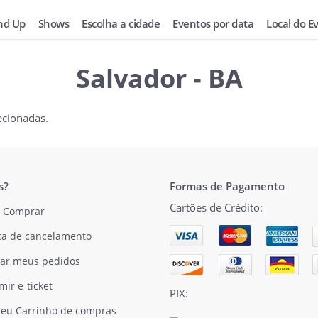
nd Up
Shows
Escolha a cidade
Eventos por data
Local do E
Salvador - BA
ecionadas.
s?
Formas de Pagamento
Cartões de Crédito:
 Comprar
ica de cancelamento
ar meus pedidos
mir e-ticket
PIX:
eu Carrinho de compras