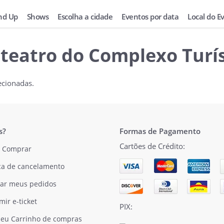
nd Up
Shows
Escolha a cidade
Eventos por data
Local do E
iteatro do Complexo Turís
ecionadas.
s?
Formas de Pagamento
Cartões de Crédito:
 Comprar
ica de cancelamento
ar meus pedidos
mir e-ticket
PIX:
eu Carrinho de compras