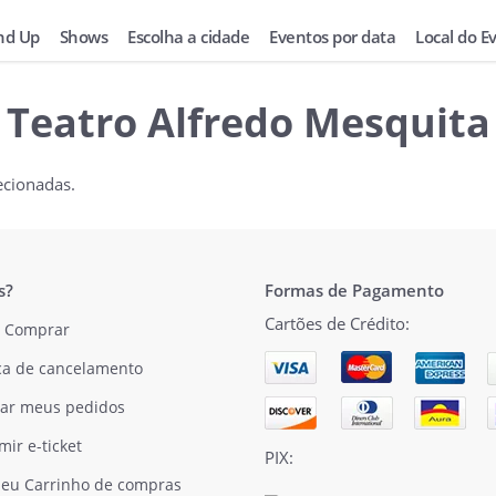
nd Up
Shows
Escolha a cidade
Eventos por data
Local do E
Teatro Alfredo Mesquita
ecionadas.
s?
Formas de Pagamento
Cartões de Crédito:
 Comprar
ica de cancelamento
ar meus pedidos
mir e-ticket
PIX:
eu Carrinho de compras