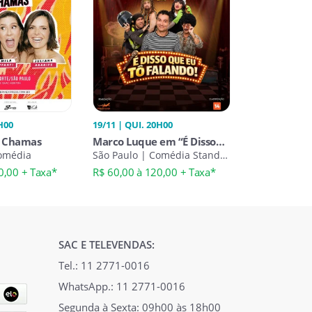
H00
19/11 | QUI. 20H00
 Chamas
Marco Luque em “É Disso
Comédia
Que Eu Tô Falando”
São Paulo | Comédia Stand-
Up
0,00 + Taxa*
R$ 60,00 à 120,00 + Taxa*
SAC E TELEVENDAS:
Tel.: 11 2771-0016
WhatsApp.: 11 2771-0016
Segunda à Sexta: 09h00 às 18h00