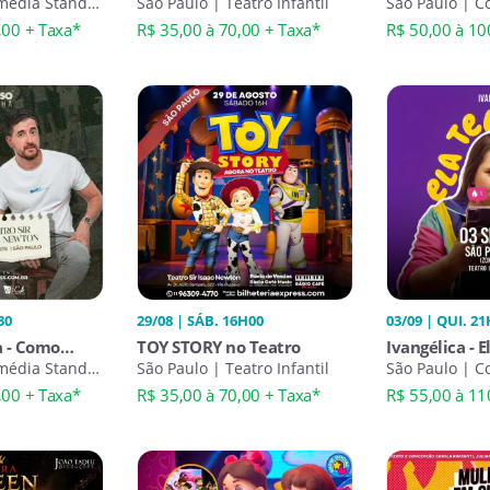
m na Zona
média Stand-
São Paulo | Teatro Infantil
São Paulo | C
Up
,00 + Taxa*
R$ 35,00 à 70,00 + Taxa*
R$ 50,00 à 10
30
29/08 | SÁB. 16H00
03/09 | QUI. 2
a - Como
TOY STORY no Teatro
Ivangélica - 
média Stand-
São Paulo | Teatro Infantil
São Paulo | C
Up
,00 + Taxa*
R$ 35,00 à 70,00 + Taxa*
R$ 55,00 à 11