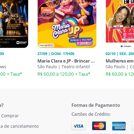
H30
27/09 | DOM. 17H00
02/10 | SEX. 20
Maria Clara e JP - Brincar e
Mulheres em
ows
Imaginar na Zona Norte
São Paulo | Teatro Infantil
São Paulo | 
,00 + Taxa*
R$ 60,00 à 120,00 + Taxa*
R$ 60,00 à 12
s?
Formas de Pagamento
Cartões de Crédito:
 Comprar
ica de cancelamento