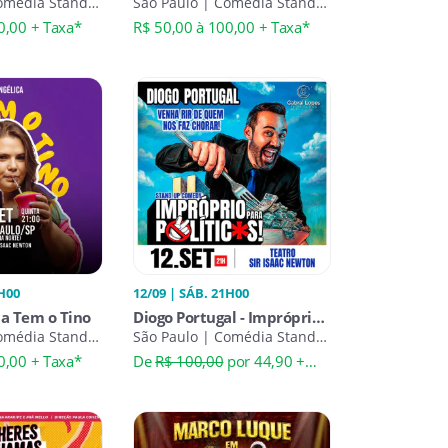
omédia Stand-
São Paulo | Comédia Stand-
Up
0,00 + Taxa*
R$ 50,00 à 100,00 + Taxa*
1H00
12/09 | SÁB. 21H00
Ela Tem o Tino
Diogo Portugal - Impróprio
omédia Stand-
para Políticos - Stand Up
São Paulo | Comédia Stand-
Up
Comedy no Teatro Sir Isaac
0,00 + Taxa*
De
R$ 100,00
por 44,90 +
Newton
Taxa*