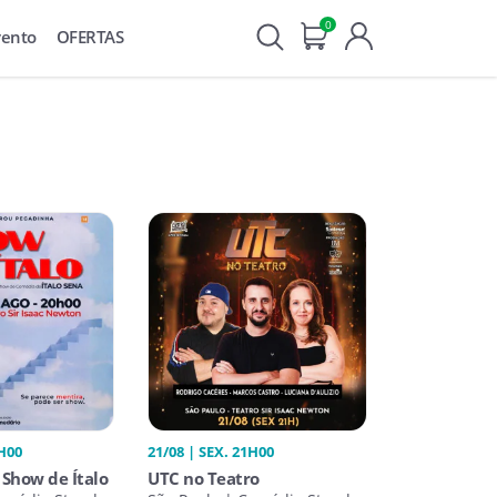
0
vento
OFERTAS
0H00
21/08 | SEX. 21H00
O Show de Ítalo
UTC no Teatro