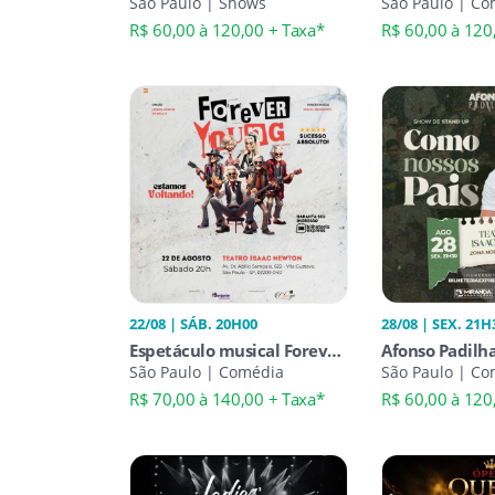
Monte Castelo
São Paulo | Shows
de Enfermage
São Paulo | Co
Up
Norte
R$ 60,00 à 120,00 + Taxa*
R$ 60,00 à 120
22/08 | SÁB. 20H00
28/08 | SEX. 21H
Espetáculo musical Forever
Afonso Padilh
Young
São Paulo | Comédia
Nossos Pais
São Paulo | Co
Up
R$ 70,00 à 140,00 + Taxa*
R$ 60,00 à 120