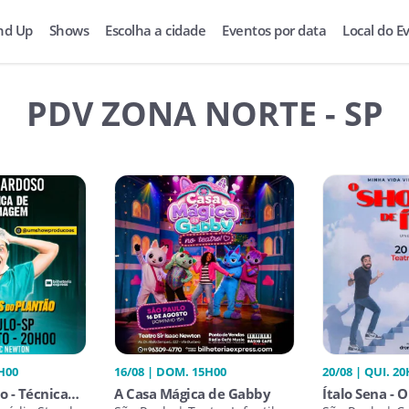
nd Up
Shows
Escolha a cidade
Eventos por data
Local do E
PDV ZONA NORTE - SP
H00
16/08 | DOM. 15H00
20/08 | QUI. 2
o - Técnica
A Casa Mágica de Gabby
Ítalo Sena - 