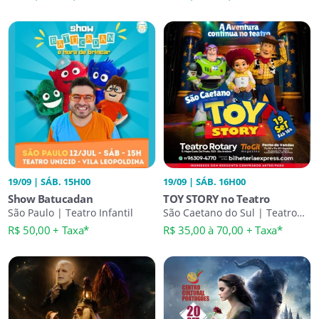
19/09 | SÁB. 15H00
19/09 | SÁB. 16H00
Show Batucadan
TOY STORY no Teatro
São Paulo | Teatro Infantil
São Caetano do Sul | Teatro
Infantil
R$ 50,00 + Taxa*
R$ 35,00 à 70,00 + Taxa*