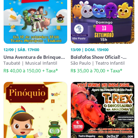
12/09 | SÁB. 17H00
13/09 | DOM. 15H00
Uma Aventura de Brinquedo
Bolofofos Show Oficial! -
em Taubaté - O Musical do
Taubaté | Musical Infantil
Turnê 2026
São Paulo | Teatro Infantil
Toy Story
R$ 40,00 à 150,00 + Taxa*
R$ 35,00 à 70,00 + Taxa*