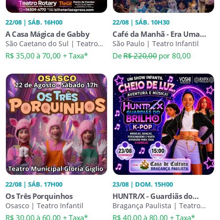
22/08 | SÁB. 16H00
22/08 | SÁB. 10H30
A Casa Mágica de Gabby
Café da Manhã - Era Uma
São Caetano do Sul | Teatro
Vez... As Princesas
São Paulo | Teatro Infantil
Infantil
R$ 35,00 à 70,00 + Taxa*
De
R$ 220,00
por 80,00
22/08 | SÁB. 17H00
23/08 | DOM. 15H00
Os Três Porquinhos
HUNTR/X - Guardiãs do
Osasco | Teatro Infantil
Brilho
Bragança Paulista | Teatro
Infantil
R$ 30,00 à 60,00 + Taxa*
R$ 40,00 à 80,00 + Taxa*