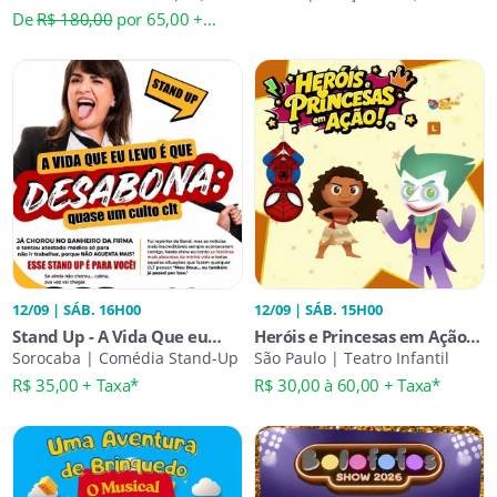
Musical Infantil
De
R$ 180,00
por 65,00 +
Taxa*
12/09 | SÁB. 16H00
12/09 | SÁB. 15H00
Stand Up - A Vida Que eu
Heróis e Princesas em Ação
Levo é Que Desabona: Quase
Sorocaba | Comédia Stand-Up
no Teatro Caritas
São Paulo | Teatro Infantil
um Culto Clt
R$ 35,00 + Taxa*
R$ 30,00 à 60,00 + Taxa*