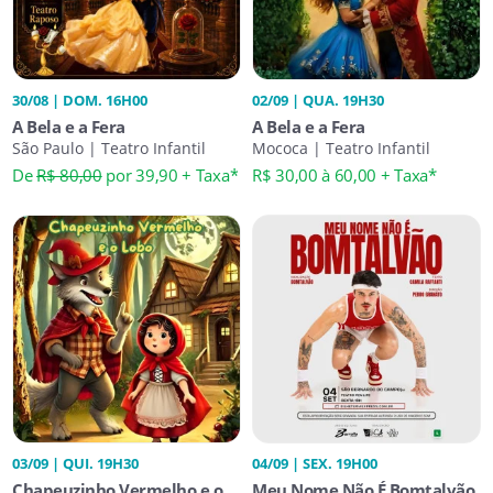
30/08 | DOM. 16H00
02/09 | QUA. 19H30
A Bela e a Fera
A Bela e a Fera
São Paulo | Teatro Infantil
Mococa | Teatro Infantil
De
R$ 80,00
por 39,90 + Taxa*
R$ 30,00 à 60,00 + Taxa*
03/09 | QUI. 19H30
04/09 | SEX. 19H00
Chapeuzinho Vermelho e o
Meu Nome Não É Bomtalvão