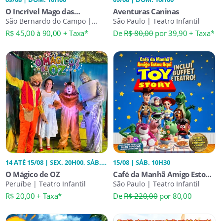
O Incrível Mago das
Aventuras Caninas
Megabolhas
São Bernardo do Campo |
São Paulo | Teatro Infantil
Experiências
R$ 45,00 à 90,00 + Taxa*
De
R$ 80,00
por 39,90 + Taxa*
14 ATÉ 15/08 | SEX. 20H00, SÁB.
15/08 | SÁB. 10H30
20H00
O Mágico de OZ
Café da Manhã Amigo Estou
Peruíbe | Teatro Infantil
Aqui Toy Story
São Paulo | Teatro Infantil
R$ 20,00 + Taxa*
De
R$ 220,00
por 80,00