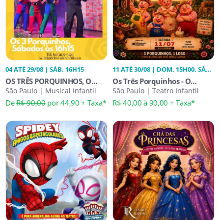
04 ATÉ 29/08 | SÁB. 16H15
11 ATÉ 30/08 | DOM. 15H00, SÁB.
15H00
OS TRÊS PORQUINHOS, O
Os Três Porquinhos - O
MUSICAL
São Paulo | Musical Infantil
Mundo Nos Espera
São Paulo | Teatro Infantil
De
R$ 90,00
por 44,90 + Taxa*
R$ 40,00 à 90,00 + Taxa*