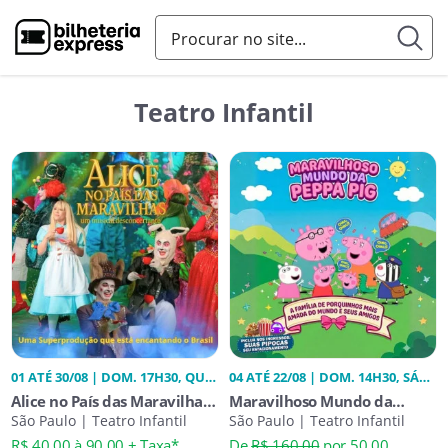
Teatro Infantil
01 ATÉ 30/08 | DOM. 17H30, QUA.
04 ATÉ 22/08 | DOM. 14H30, SÁB.
17H30, SÁB. 17H30
14H30
Alice no País das Maravilhas
Maravilhoso Mundo da
um Musical Desconcertante
São Paulo | Teatro Infantil
Peppa Pig
São Paulo | Teatro Infantil
R$ 40,00 à 90,00 + Taxa*
De
R$ 160,00
por 50,00