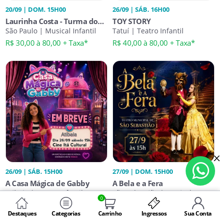
20/09 | DOM. 15H00
26/09 | SÁB. 16H00
Laurinha Costa - Turma do
TOY STORY
Six Seven
São Paulo | Musical Infantil
Tatuí | Teatro Infantil
R$ 30,00 à 80,00 + Taxa*
R$ 40,00 à 80,00 + Taxa*
26/09 | SÁB. 15H00
27/09 | DOM. 15H00
A Casa Mágica de Gabby
A Bela e a Fera
Atibaia | Teatro Infantil
São Sebastião | Musical
0
Infantil
R$ 35,00 à 70,00 + Taxa*
R$ 40,00 à 80,00 + Taxa*
Destaques
Categorias
Carrinho
Ingressos
Sua Conta