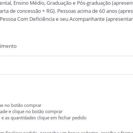
ental, Ensino Médio, Graduação e Pós-graduação (apresent
arta de concessão + RG). Pessoas acima de 60 anos (apres
. Pessoa Com Deficiência e seu Acompanhante (apresentar
nimento
ique no botão comprar
idade e clique no botão comprar
s e as quantidades clique em fechar pedido
 em finalizar pedido, preencha um breve cadastro, escolha a form