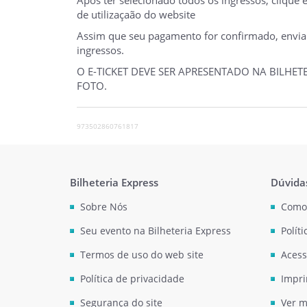
de utilizaçaão do website
Assim que seu pagamento for confirmado, enviare
ingressos.
O E-TICKET DEVE SER APRESENTADO NA BILHE
FOTO.
973502860761817
Bilheteria Express
Dúvida
Sobre Nós
Como
Seu evento na Bilheteria Express
Polít
Termos de uso do web site
Acess
Política de privacidade
Impri
Segurança do site
Ver m