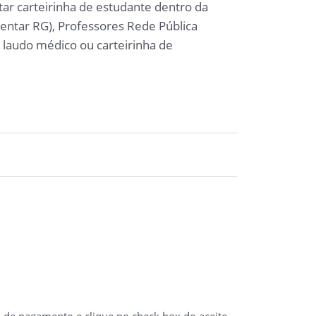
ar carteirinha de estudante dentro da
entar RG), Professores Rede Pública
 laudo médico ou carteirinha de
a de pagamento e clique no check box do aceite