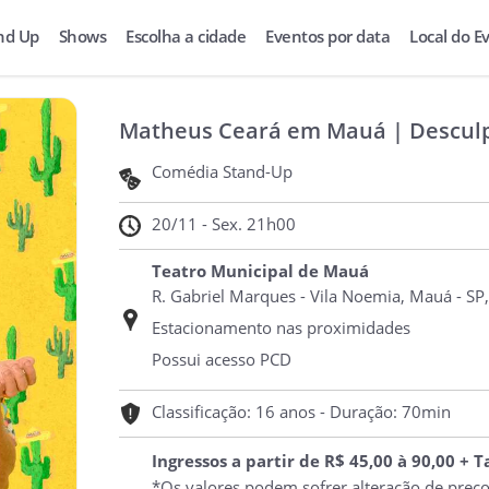
nd Up
Shows
Escolha a cidade
Eventos por data
Local do E
Matheus Ceará em Mauá | Desculp
Comédia Stand-Up
20/11 - Sex. 21h00
Teatro Municipal de Mauá
R. Gabriel Marques - Vila Noemia, Mauá - SP
Estacionamento nas proximidades
Possui acesso PCD
Classificação: 16 anos - Duração: 70min
Ingressos a partir de R$ 45,00 à 90,00 + 
*Os valores podem sofrer alteração de preç