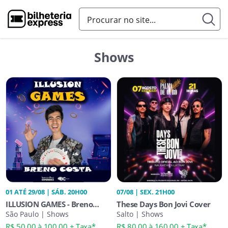
Shows
01 ATÉ 29/08 | SÁB. 20H00
07/08 | SEX. 21H00
ILLUSION GAMES - Breno
These Days Bon Jovi Cover
Costa
São Paulo | Shows
Salto | Shows
R$ 50,00 à 100,00 + Taxa*
R$ 80,00 à 160,00 + Taxa*