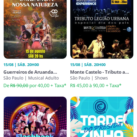
15/08 | SÁB. 20H00
15/08 | SÁB. 20H00
Guerreiros de Aruanda
Monte Castelo - Tributo a
Apresenta | Umbanda -
São Paulo | Musical Adulto
Legião Urbana
São Paulo | Shows
Nossa Natureza
De
R$ 90,00
por 40,00 + Taxa*
R$ 45,00 à 90,00 + Taxa*