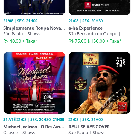
21/08 | SEX. 21H00
21/08 | SEX. 20H30
Simplesmente Roupa Nova
a-ha Experience
Tributo
São Paulo | Shows
São Bernardo do Campo |
Shows
R$ 40,00 + Taxa*
R$ 75,00 à 150,00 + Taxa*
31 ATÉ 21/08 | SEX. 20H30, 21H00
21/08 | SEX. 21H00
Michael Jackson - O Rei Ainda
RAUL SEIXAS COVER
Vive
Osasco | Shows
São Paulo | Shows