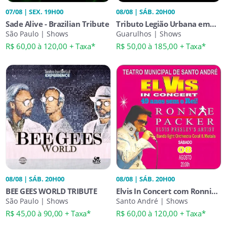
07/08 | SEX. 19H00
08/08 | SÁB. 20H00
Sade Alive - Brazilian Tribute
Tributo Legião Urbana em
São Paulo | Shows
Guarulhos - Banda Monte
Guarulhos | Shows
Castelo
R$ 60,00 à 120,00 + Taxa*
R$ 50,00 à 185,00 + Taxa*
08/08 | SÁB. 20H00
08/08 | SÁB. 20H00
BEE GEES WORLD TRIBUTE
Elvis In Concert com Ronnie
São Paulo | Shows
Packer - 49 Anos Sem o Rei!
Santo André | Shows
R$ 45,00 à 90,00 + Taxa*
R$ 60,00 à 120,00 + Taxa*