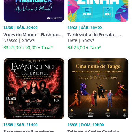
15/08 | SÁB. 20H00
15/08 | SÁB. 16H00
Vozes do Mundo - Flashback
Tardezinha do Presida |
Tribute em Osasco
Osasco | Shows
Edição Especial: Ao Vivo
Tietê | Shows
R$ 45,00 à 90,00 + Taxa*
R$ 25,00 + Taxa*
15/08 | SÁB. 21H00
16/08 | DOM. 19H00
Evanescence Experience -
Tributo a Carlos Gardel e