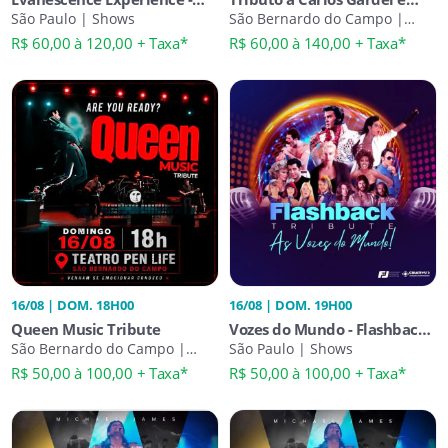
Tributo
São Paulo | Shows
Astor Piazzolla - Tango &
São Bernardo do Campo |
Shows
Paixão - 25 Anos
R$ 60,00 à 120,00 + Taxa*
R$ 60,00 à 140,00 + Taxa*
16/08 | DOM. 18H00
16/08 | DOM. 19H00
Queen Music Tribute
Vozes do Mundo - Flashback
São Bernardo do Campo |
Tribute na Vila Sônia
São Paulo | Shows
Shows
R$ 50,00 à 100,00 + Taxa*
R$ 50,00 à 100,00 + Taxa*