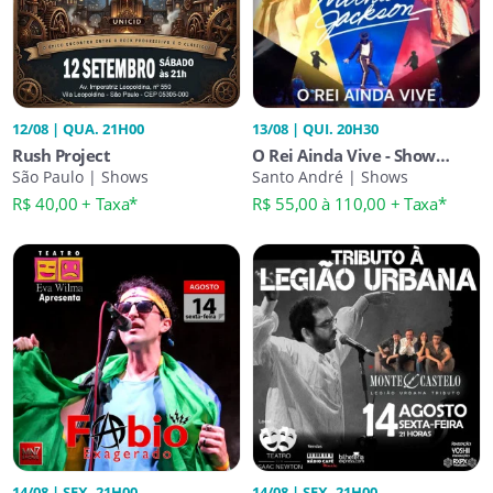
12/08 | QUA. 21H00
13/08 | QUI. 20H30
Rush Project
O Rei Ainda Vive - Show
São Paulo | Shows
Tributo Michael Jackson
Santo André | Shows
R$ 40,00 + Taxa*
R$ 55,00 à 110,00 + Taxa*
14/08 | SEX. 21H00
14/08 | SEX. 21H00