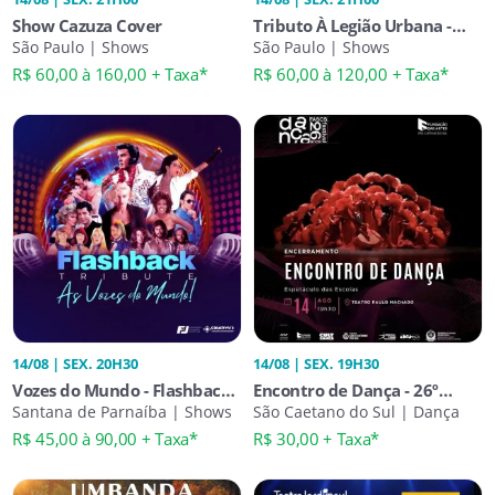
Show Cazuza Cover
Tributo À Legião Urbana -
São Paulo | Shows
Monte Castelo
São Paulo | Shows
R$ 60,00 à 160,00 + Taxa*
R$ 60,00 à 120,00 + Taxa*
14/08 | SEX. 20H30
14/08 | SEX. 19H30
Vozes do Mundo - Flashback
Encontro de Dança - 26º
Tribute em Santana de
Santana de Parnaíba | Shows
Festival de Dança da
São Caetano do Sul | Dança
Parnaíba
Fundação das Artes
R$ 45,00 à 90,00 + Taxa*
R$ 30,00 + Taxa*