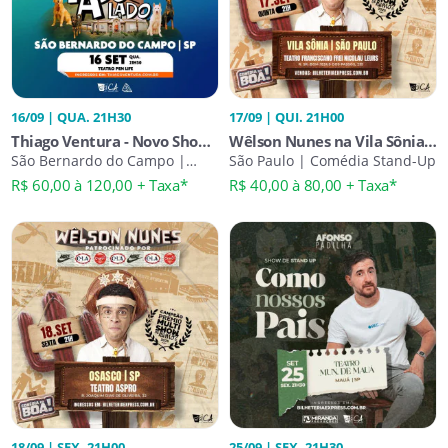
16/09 | QUA. 21H30
17/09 | QUI. 21H00
Thiago Ventura - Novo Show -
Wêlson Nunes na Vila Sônia |
Lado a Lado
São Bernardo do Campo |
Comédia da Boa
São Paulo | Comédia Stand-Up
Comédia Stand-Up
R$ 60,00 à 120,00 + Taxa*
R$ 40,00 à 80,00 + Taxa*
18/09 | SEX. 21H00
25/09 | SEX. 21H30