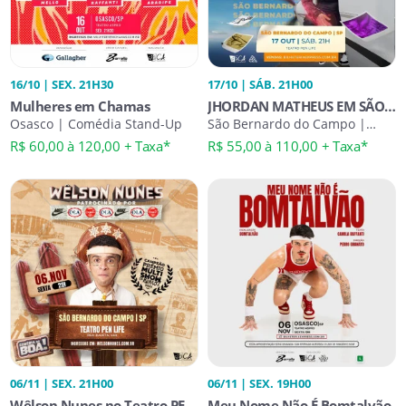
16/10 | SEX. 21H30
17/10 | SÁB. 21H00
Mulheres em Chamas
JHORDAN MATHEUS EM SÃO
Osasco | Comédia Stand-Up
BERNARDO - PASSANDO DE
São Bernardo do Campo |
Comédia Stand-Up
FASE
R$ 60,00 à 120,00 + Taxa*
R$ 55,00 à 110,00 + Taxa*
06/11 | SEX. 21H00
06/11 | SEX. 19H00
Wêlson Nunes no Teatro PEN
Meu Nome Não É Bomtalvão