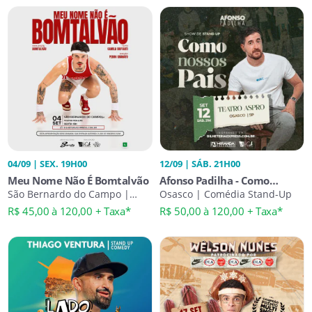
04/09 | SEX. 19H00
12/09 | SÁB. 21H00
Meu Nome Não É Bomtalvão
Afonso Padilha - Como
São Bernardo do Campo |
Nossos Pais
Osasco | Comédia Stand-Up
Comédia Stand-Up
R$ 45,00 à 120,00 + Taxa*
R$ 50,00 à 120,00 + Taxa*