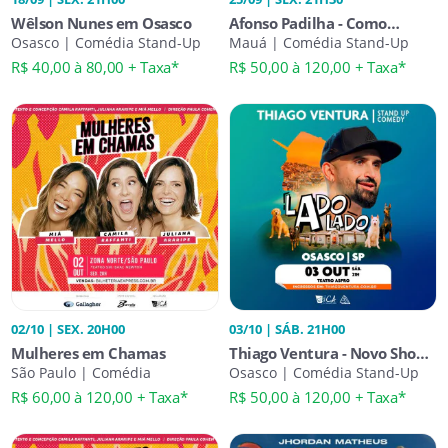
Wêlson Nunes em Osasco
Afonso Padilha - Como
Osasco | Comédia Stand-Up
Nossos Pais em Mauá
Mauá | Comédia Stand-Up
R$ 40,00 à 80,00 + Taxa*
R$ 50,00 à 120,00 + Taxa*
02/10 | SEX. 20H00
03/10 | SÁB. 21H00
Mulheres em Chamas
Thiago Ventura - Novo Show -
São Paulo | Comédia
Lado a Lado
Osasco | Comédia Stand-Up
R$ 60,00 à 120,00 + Taxa*
R$ 50,00 à 120,00 + Taxa*