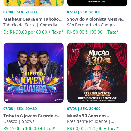
07/08 | SEX. 21H00
07/08 | SEX. 20H00
Matheus Ceará em Taboão
Show do Violonista Mestre
da Serra | Desculpa Eu Ter
Taboão da Serra | Comédia
Robson Miguel
São Bernardo do Campo |
Stand-Up
Shows
Vindo
De
R$ 90,00
por 60,00 + Taxa*
R$ 50,00 à 100,00 + Taxa*
07/08 | SEX. 20H30
07/08 | SEX. 20H00
Tributo A Jovem Guarda em
Mução 30 Anos em
Osasco
Osasco | Shows
Presidente Prudente
Presidente Prudente |
Comédia Stand-Up
R$ 45,00 à 100,00 + Taxa*
R$ 60,00 à 120,00 + Taxa*