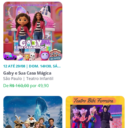
12 ATÉ 29/08 | DOM. 14H30, SÁB.
14H30
Gaby e Sua Casa Mágica
São Paulo | Teatro Infantil
De
R$ 160,00
por 49,90