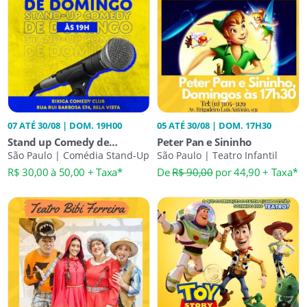
07 ATÉ 30/08 | DOM. 19H00
05 ATÉ 30/08 | DOM. 17H30
Stand up Comedy de
Peter Pan e Sininho
Domingo - 19 Horas no Bixiga
São Paulo | Comédia Stand-Up
São Paulo | Teatro Infantil
Comedy
R$ 30,00 à 50,00 + Taxa*
De
R$ 90,00
por 44,90 + Taxa*