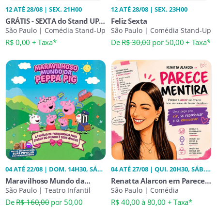
12 ATÉ 28/08 | SEX. 21H00
12 ATÉ 28/08 | SEX. 23H00
GRÁTIS - SEXTA do Stand UP
Feliz Sexta
Comedy às 21h
São Paulo | Comédia Stand-Up
São Paulo | Comédia Stand-Up
R$ 0,00 + Taxa*
De
R$ 30,00
por 50,00 + Taxa*
04 ATÉ 22/08 | DOM. 14H30, SÁB.
04 ATÉ 27/08 | QUI. 20H30, SÁB.
14H30
20H30
Maravilhoso Mundo da
Renatta Alarcon em Parece
Peppa Pig
São Paulo | Teatro Infantil
Mentira
São Paulo | Comédia
De
R$ 160,00
por 50,00
R$ 40,00 à 80,00 + Taxa*