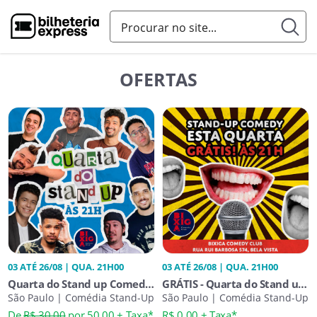
OFERTAS
03 ATÉ 26/08 | QUA. 21H00
03 ATÉ 26/08 | QUA. 21H00
Quarta do Stand up Comedy
GRÁTIS - Quarta do Stand up
Bixiga Comedy
São Paulo | Comédia Stand-Up
Comedy - 21h
São Paulo | Comédia Stand-Up
De
R$ 30,00
por 50,00 + Taxa*
R$ 0,00 + Taxa*