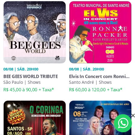
08/08 | SÁB. 20H00
08/08 | SÁB. 20H00
BEE GEES WORLD TRIBUTE
Elvis In Concert com Ronnie
São Paulo | Shows
Packer - 49 Anos Sem o Rei!
Santo André | Shows
R$ 45,00 à 90,00 + Taxa*
R$ 60,00 à 120,00 + Taxa*