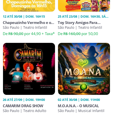
12 ATÉ 30/08 | DOM. 16H15
25 ATÉ 23/08 | DOM. 16H30, SÁB.
16H30
Chapeuzinho Vermelho e o
Toy Story Amigos Para
Lobo
São Paulo | Teatro Infantil
Sempre
São Paulo | Teatro Infantil
De
R$ 90,00
por 44,90 + Taxa*
De
R$ 160,00
por 50,00
26 ATÉ 27/09 | DOM. 19H00
02 ATÉ 30/08 | DOM. 11H00
CAMARIM DRAG SHOW
M.O.A.N.A. - O MUSICAL
São Paulo | Teatro Adulto
São Paulo | Musical Infantil