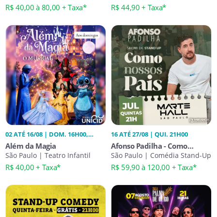
R$ 40,00 à 80,00 + Taxa*
R$ 44,90 + Taxa*
02 ATÉ 16/08 | DOM. 16H00,
16 ATÉ 27/08 | QUI. 21H00
17H00
Além da Magia
Afonso Padilha - Como
São Paulo | Teatro Infantil
Nossos Pais
São Paulo | Comédia Stand-Up
R$ 40,00 + Taxa*
R$ 59,90 à 120,00 + Taxa*