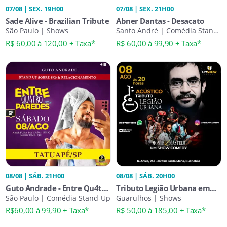
07/08 | SEX. 19H00
07/08 | SEX. 21H00
Sade Alive - Brazilian Tribute
Abner Dantas - Desacato
São Paulo | Shows
Santo André | Comédia Stand-
Up
R$ 60,00 à 120,00 + Taxa*
R$ 60,00 à 99,90 + Taxa*
08/08 | SÁB. 21H00
08/08 | SÁB. 20H00
Guto Andrade - Entre Qu4tro
Tributo Legião Urbana em
Paredes
São Paulo | Comédia Stand-Up
Guarulhos - Banda Monte
Guarulhos | Shows
Castelo
R$60,00 à 99,90 + Taxa*
R$ 50,00 à 185,00 + Taxa*