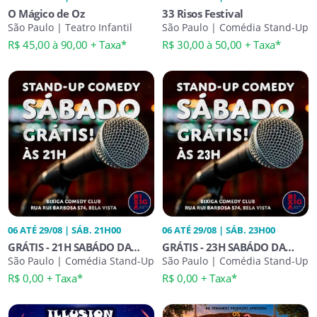
O Mágico de Oz
33 Risos Festival
São Paulo | Teatro Infantil
São Paulo | Comédia Stand-Up
R$ 45,00 à 90,00 + Taxa*
R$ 30,00 à 50,00 + Taxa*
06 ATÉ 29/08 | SÁB. 21H00
06 ATÉ 29/08 | SÁB. 23H00
GRÁTIS - 21H SABÁDO DA
GRÁTIS - 23H SABÁDO DA
COMÉDIA STAND-UP
São Paulo | Comédia Stand-Up
COMÉDIA STAND-UP
São Paulo | Comédia Stand-Up
R$ 0,00 + Taxa*
R$ 0,00 + Taxa*