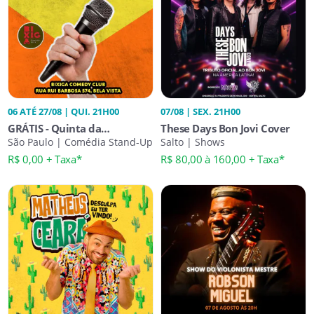
06 ATÉ 27/08 | QUI. 21H00
07/08 | SEX. 21H00
GRÁTIS - Quinta da
These Days Bon Jovi Cover
Gargalhada 21h00 Stand Up
São Paulo | Comédia Stand-Up
Salto | Shows
Comedy
R$ 0,00 + Taxa*
R$ 80,00 à 160,00 + Taxa*