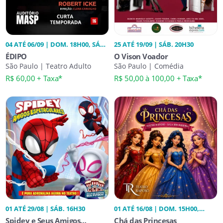
04 ATÉ 06/09 | DOM. 18H00, SÁB.
25 ATÉ 19/09 | SÁB. 20H30
20H00
ÉDIPO
O Vison Voador
São Paulo | Teatro Adulto
São Paulo | Comédia
R$ 60,00 + Taxa*
R$ 50,00 à 100,00 + Taxa*
01 ATÉ 29/08 | SÁB. 16H30
01 ATÉ 16/08 | DOM. 15H00,
17H00, SÁB. 15H00, 17H00
Spidey e Seus Amigos
Chá das Princesas