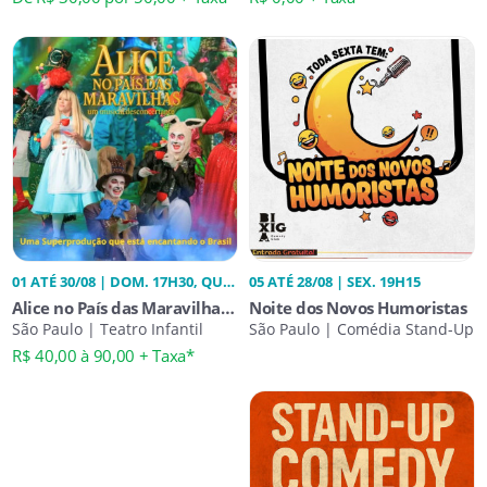
01 ATÉ 30/08 | DOM. 17H30, QUA.
05 ATÉ 28/08 | SEX. 19H15
17H30, SÁB. 17H30
Alice no País das Maravilhas
Noite dos Novos Humoristas
um Musical Desconcertante
São Paulo | Teatro Infantil
São Paulo | Comédia Stand-Up
R$ 40,00 à 90,00 + Taxa*