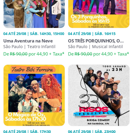
04 ATÉ 29/08 | SÁB. 14H30, 15H00
04 ATÉ 29/08 | SÁB. 16H15
Uma Aventura na Neve
OS TRÊS PORQUINHOS, O
São Paulo | Teatro Infantil
MUSICAL
São Paulo | Musical Infantil
De
R$ 90,00
por 44,90 + Taxa*
De
R$ 90,00
por 44,90 + Taxa*
04 ATÉ 29/08 | SÁB. 17H30
06 ATÉ 29/08 | SÁB. 23H00