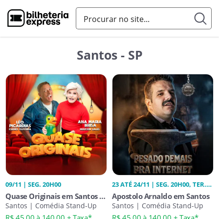
Santos - SP
09/11 | SEG. 20H00
23 ATÉ 24/11 | SEG. 20H00, TER.
20H00
Quase Originais em Santos -
Apostolo Arnaldo em Santos
Ana Maria Brisa e Leo
Santos | Comédia Stand-Up
Santos | Comédia Stand-Up
Picardias
R$ 45,00 à 140,00 + Taxa*
R$ 45,00 à 140,00 + Taxa*