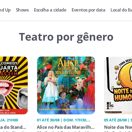
nd Up
Shows
Escolha a cidade
Eventos por data
Local do E
Teatro por gênero
QUA. 21H00
01 ATÉ 30/08 | DOM. 17H30,
05 ATÉ 28/08 | 
QUA. 17H30, SÁB. 17H30
ta do Stand
Alice no País das Maravilhas
Noite dos No