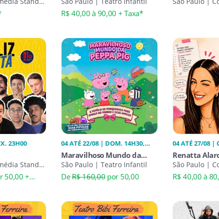
21h
média Stand-
um Musical
São Paulo | Teatro Infantil
Humoristas
São Paulo | C
Up
Desconcertante
*
R$ 40,00 à 90,00 + Taxa*
EX. 23H00
04 ATÉ 22/08 | DOM. 14H30,
04 ATÉ 27/08 | 
SÁB. 14H30
20H30
Maravilhoso Mundo da
Renatta Alar
média Stand-
Peppa Pig
São Paulo | Teatro Infantil
Mentira
São Paulo | 
r 50,00 +
De
R$ 160,00
por 50,00
R$ 40,00 à 80