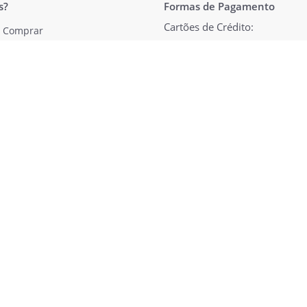
s?
Formas de Pagamento
Cartões de Crédito:
 Comprar
ica de cancelamento
ar meus pedidos
mir e-ticket
PIX:
eu Carrinho de compras
Bilheteria Google+
© 2026 Bilheteria Express. Todos os direitos reservados.