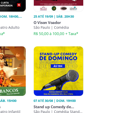
 DOM. 18H00,
25 ATÉ 19/09 | SÁB. 20H30
O Vison Voador
eatro Adulto
São Paulo | Comédia
xa*
R$ 50,00 à 100,00 + Taxa*
 SÁB. 15H00
07 ATÉ 30/08 | DOM. 19H00
s
Stand up Comedy de
atro Infantil
Domingo - 19 Horas no
São Paulo | Comédia Stand-