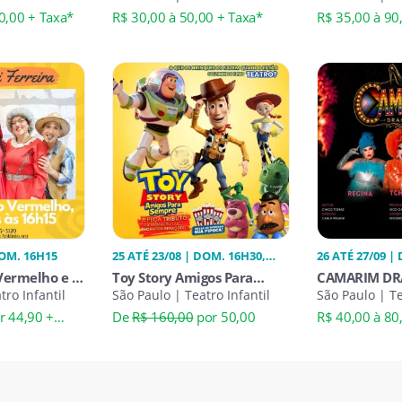
Up
0,00 + Taxa*
R$ 30,00 à 50,00 + Taxa*
R$ 35,00 à 90
DOM. 16H15
25 ATÉ 23/08 | DOM. 16H30,
26 ATÉ 27/09 |
SÁB. 16H30
Vermelho e o
Toy Story Amigos Para
CAMARIM DR
tro Infantil
Sempre
São Paulo | Teatro Infantil
São Paulo | T
r 44,90 +
De
R$ 160,00
por 50,00
R$ 40,00 à 80