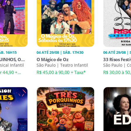
ÁB. 16H15
04 ATÉ 29/08 | SÁB. 17H30
06 ATÉ 29/08 |
UINHOS, O
O Mágico de Oz
33 Risos Festi
ical Infantil
São Paulo | Teatro Infantil
São Paulo | C
Up
r 44,90 +
R$ 45,00 à 90,00 + Taxa*
R$ 30,00 à 50