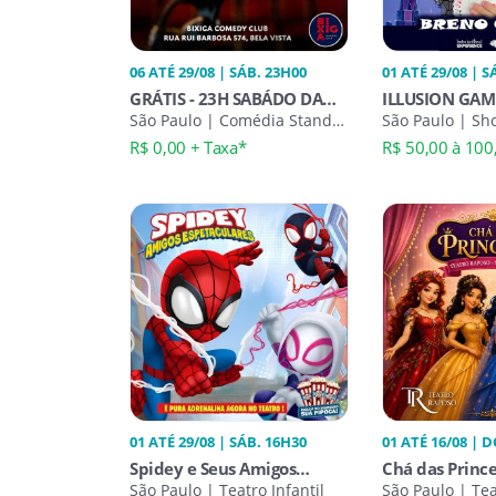
06 ATÉ 29/08 | SÁB. 23H00
01 ATÉ 29/08 | S
GRÁTIS - 23H SABÁDO DA
ILLUSION GAME
COMÉDIA STAND-UP
São Paulo | Comédia Stand-
Costa
São Paulo | Sh
Up
R$ 0,00 + Taxa*
R$ 50,00 à 100
01 ATÉ 29/08 | SÁB. 16H30
01 ATÉ 16/08 | 
Spidey e Seus Amigos
Chá das Princ
Espetaculares
São Paulo | Teatro Infantil
São Paulo | Tea