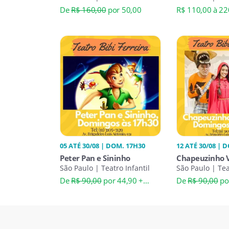
De
R$ 160,00
por 50,00
R$ 110,00 à 22
05 ATÉ 30/08 | DOM. 17H30
12 ATÉ 30/08 | 
Peter Pan e Sininho
Chapeuzinho 
São Paulo | Teatro Infantil
Lobo
São Paulo | Tea
De
R$ 90,00
por 44,90 +
De
R$ 90,00
po
Taxa*
Taxa*