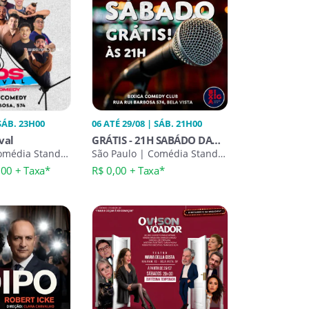
 SÁB. 23H00
06 ATÉ 29/08 | SÁB. 21H00
val
GRÁTIS - 21H SABÁDO DA
omédia Stand-
COMÉDIA STAND-UP
São Paulo | Comédia Stand-
Up
,00 + Taxa*
R$ 0,00 + Taxa*