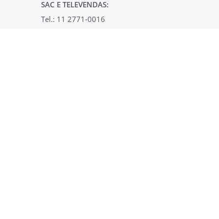
SAC E TELEVENDAS:
Tel.: 11 2771-0016
WhatsApp.: 11 2771-0016
Segunda à Sexta: 09h00 às 18h00
Sábados: 09h00 às 13h00
OBS: WhatsApp não aceita ligações.
REDES SOCIAIS