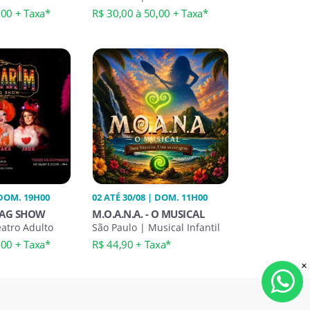
Up
Bixiga Comedy
,00 + Taxa*
R$ 30,00 à 50,00 + Taxa*
 DOM. 19H00
02 ATÉ 30/08 | DOM. 11H00
AG SHOW
M.O.A.N.A. - O MUSICAL
eatro Adulto
São Paulo | Musical Infantil
,00 + Taxa*
R$ 44,90 + Taxa*