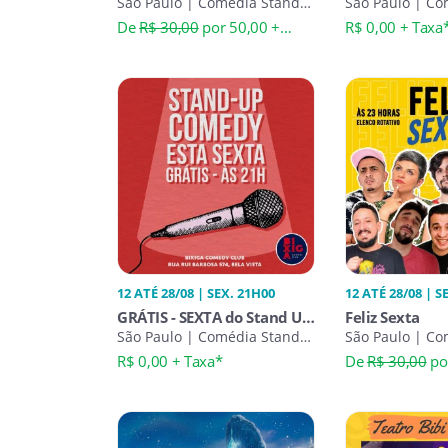
Comedy Bixiga Comedy
São Paulo | Comédia Stand-
up Comedy - 
São Paulo | Co
Up
Up
De
R$ 30,00
por 50,00 +
R$ 0,00 + Taxa
Taxa*
12 ATÉ 28/08 | SEX. 21H00
12 ATÉ 28/08 | S
GRÁTIS - SEXTA do Stand UP
Feliz Sexta
Comedy às 21h
São Paulo | Comédia Stand-
São Paulo | Co
Up
Up
R$ 0,00 + Taxa*
De
R$ 30,00
po
Taxa*