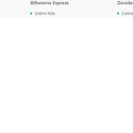
Bilheteria Express
Dúvida
Sobre Nós
Como
Seu evento na Bilheteria Express
Polít
Termos de uso do web site
Acess
Política de privacidade
Impri
Segurança do site
Ver m
Condições para meia entrada
Emissão de Nota Fiscal
Ingressos para Grupos
Fale Conosco