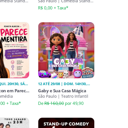
omédia Stand-
RISADAS COMEDIA STAND-
São Paulo | Comédia Stand-
Up
UP
R$ 0,00 + Taxa*
QUI. 20H30, SÁB.
12 ATÉ 29/08 | DOM. 14H30,
SÁB. 14H30
con em Parece
Gaby e Sua Casa Mágica
Comédia
São Paulo | Teatro Infantil
,00 + Taxa*
De
R$ 160,00
por 49,90