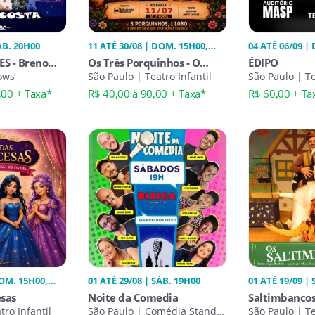
ÁB. 20H00
11 ATÉ 30/08 | DOM. 15H00,
04 ATÉ 06/09 |
SÁB. 15H00
SÁB. 20H00
S - Breno
Os Três Porquinhos - O
ÉDIPO
ows
Mundo Nos Espera
São Paulo | Teatro Infantil
São Paulo | T
,00 + Taxa*
R$ 40,00 à 90,00 + Taxa*
R$ 60,00 + Ta
DOM. 15H00,
01 ATÉ 29/08 | SÁB. 19H00
01 ATÉ 19/09 |
17H00, SÁB. 15H00, 17H00
esas
Noite da Comedia
Saltimbanco
tro Infantil
São Paulo | Comédia Stand-
São Paulo | Te