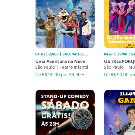
04 ATÉ 29/08 | SÁB. 14H30,
04 ATÉ 29/08 | S
15H00
Uma Aventura na Neve
OS TRÊS PORQ
São Paulo | Teatro Infantil
MUSICAL
São Paulo | Mus
De
R$ 90,00
por 44,90 +
De
R$ 90,00
po
Taxa*
Taxa*