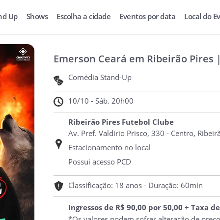
nd Up
Shows
Escolha a cidade
Eventos por data
Local do E
Emerson Ceará em Ribeirão Pires 
Comédia Stand-Up
10/10 - Sáb. 20h00
Ribeirão Pires Futebol Clube
Av. Pref. Valdírio Prisco, 330 - Centro, Ribeir
Estacionamento no local
Possui acesso PCD
Classificação: 18 anos - Duração: 60min
Ingressos de
R$ 90,00
por 50,00 + Taxa de
*Os valores podem sofrer alteração de preç