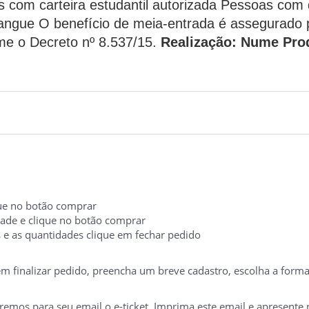
s com carteira estudantil autorizada Pessoas com
Sangue
O benefício de meia-entrada é assegurado 
me o Decreto nº 8.537/15.
Realização: Nume Prod
ique no botão comprar
idade e clique no botão comprar
s e as quantidades clique em fechar pedido
 em finalizar pedido, preencha um breve cadastro, escolha a form
mos para seu email o e-ticket. Imprima este email e apresente no