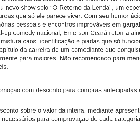
 novo show solo “O Retorno da Lenda”, um espetác
surdas que só ele parece viver.
Com seu humor ácido
órias pessoais e encontros improváveis em gargal
-up comedy nacional, Emerson Ceará retorna ainda
istura caos, identificação e piadas que só funci
pítulo da carreira de um comediante que conquist
amente para maiores.
Não recomendado para meno
is.
omoção com desconto para compras antecipadas at
conto sobre o valor da inteira, mediante apresen
s necessários para comprovação de cada categoria