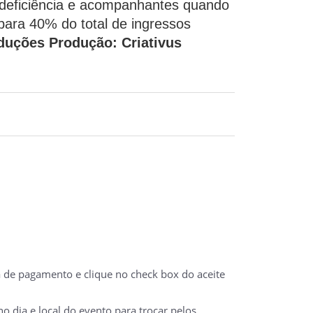
 deficiência e acompanhantes quando
para 40% do total de ingressos
uções Produção: Criativus
a de pagamento e clique no check box do aceite
 dia e local do evento para trocar pelos