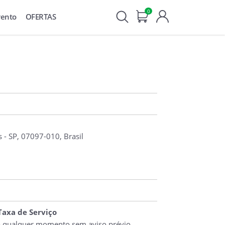
0
vento
OFERTAS
 - SP, 07097-010, Brasil
 Taxa de Serviço
o qualquer momento sem aviso prévio.