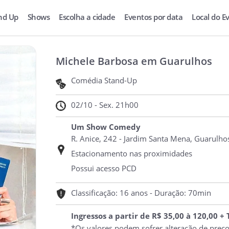
nd Up
Shows
Escolha a cidade
Eventos por data
Local do E
Michele Barbosa em Guarulhos
Comédia Stand-Up
02/10 - Sex. 21h00
Um Show Comedy
R. Anice, 242 - Jardim Santa Mena, Guarulhos
Estacionamento nas proximidades
Possui acesso PCD
Classificação: 16 anos - Duração: 70min
Ingressos a partir de R$ 35,00 à 120,00 +
*Os valores podem sofrer alteração de preç