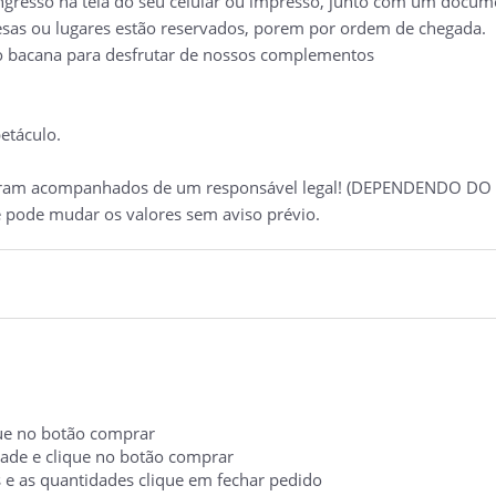
ingresso na tela do seu celular ou impresso, junto com um docume
esas ou lugares estão reservados, porem por ordem de chegada.
 bacana para desfrutar de nossos complementos
petáculo.
ntram acompanhados de um responsável legal! (DEPENDENDO DO
e pode mudar os valores sem aviso prévio.
ique no botão comprar
idade e clique no botão comprar
s e as quantidades clique em fechar pedido