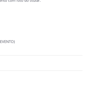
nto com foto do titular.
 EVENTO)