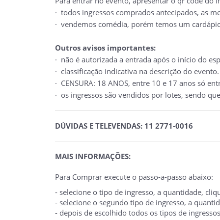
Para entrar no evento, apresentar o qr code do 
· todos ingressos comprados antecipados, as m
· vendemos comédia, porém temos um cardápio
Outros avisos importantes:
· não é autorizada a entrada após o início do es
· classificação indicativa na descrição do evento.
· CENSURA: 18 ANOS, entre 10 e 17 anos só e
· os ingressos são vendidos por lotes, sendo qu
DÚVIDAS E TELEVENDAS: 11 2771-0016
MAIS INFORMAÇÕES:
Para Comprar execute o passo-a-passo abaixo:
- selecione o tipo de ingresso, a quantidade, cl
- selecione o segundo tipo de ingresso, a quant
- depois de escolhido todos os tipos de ingresso