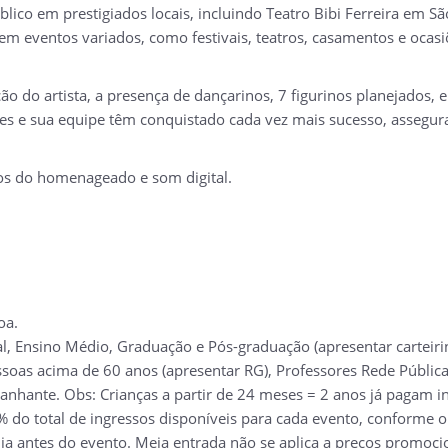
lico em prestigiados locais, incluindo Teatro Bibi Ferreira em S
 eventos variados, como festivais, teatros, casamentos e ocasiõ
ção do artista, a presença de dançarinos, 7 figurinos planejados,
mes e sua equipe têm conquistado cada vez mais sucesso, assegur
os do homenageado e som digital.
oa.
, Ensino Médio, Graduação e Pós-graduação (apresentar carteirin
soas acima de 60 anos (apresentar RG), Professores Rede Pública 
nhante. Obs: Crianças a partir de 24 meses = 2 anos já pagam ing
 do total de ingressos disponíveis para cada evento, conforme o
a antes do evento. Meia entrada não se aplica a preços promocio