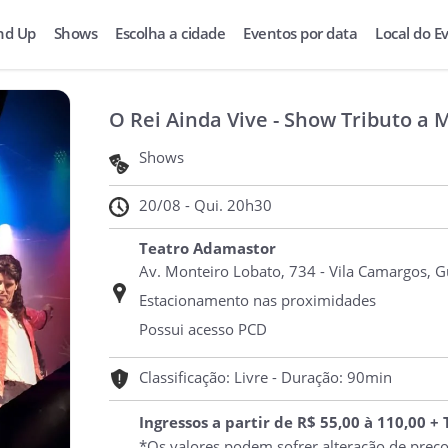
nd Up
Shows
Escolha a cidade
Eventos por data
Local do E
O Rei Ainda Vive - Show Tributo a 
Shows
20/08 - Qui. 20h30
Teatro Adamastor
Av. Monteiro Lobato, 734 - Vila Camargos, Gu
Estacionamento nas proximidades
Possui acesso PCD
Classificação: Livre - Duração: 90min
Ingressos a partir de R$ 55,00 à 110,00 +
*Os valores podem sofrer alteração de preç