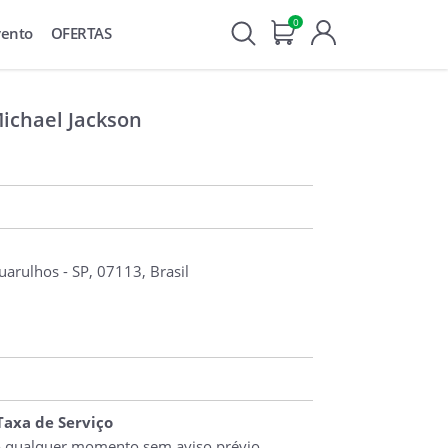
0
vento
OFERTAS
Michael Jackson
arulhos - SP, 07113, Brasil
 Taxa de Serviço
o qualquer momento sem aviso prévio.