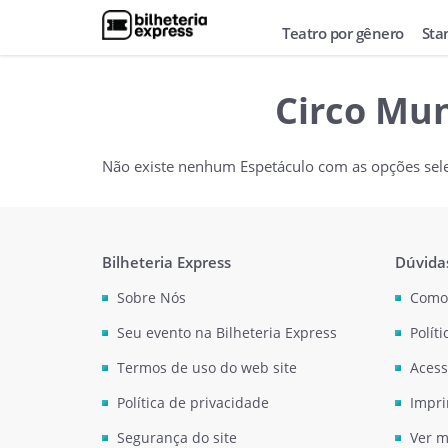
Teatro por gênero
Sta
Circo Mu
Não existe nenhum Espetáculo com as opções sel
Bilheteria Express
Dúvida
Sobre Nós
Como
Seu evento na Bilheteria Express
Polít
Termos de uso do web site
Acess
Política de privacidade
Impri
Segurança do site
Ver m