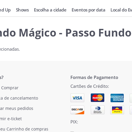
nd Up
Shows
Escolha a cidade
Eventos por data
Local do E
ndo Mágico - Passo Fundo
ecionadas.
s?
Formas de Pagamento
Cartões de Crédito:
 Comprar
ica de cancelamento
ar meus pedidos
mir e-ticket
PIX:
eu Carrinho de compras