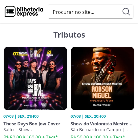
Tributos
07/08 | SEX. 21H00
07/08 | SEX. 20H00
These Days Bon Jovi Cover
Show do Violonista Mestre
Salto | Shows
Robson Miguel
São Bernardo do Campo |
Shows
R$ 80,00 à 160,00 + Taxa*
R$ 50,00 à 100,00 + Taxa*