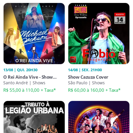
13/08 | QUI. 20H30
14/08 | SEX. 21H00
O Rei Ainda Vive - Show
Show Cazuza Cover
Tributo Michael Jackson
Santo André | Shows
São Paulo | Shows
R$ 55,00 à 110,00 + Taxa*
R$ 60,00 à 160,00 + Taxa*