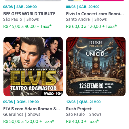
08/08 | SÁB. 20H00
08/08 | SÁB. 20H00
BEE GEES WORLD TRIBUTE
Elvis In Concert com Ronnie
São Paulo | Shows
Packer - 49 Anos Sem o Rei!
Santo André | Shows
R$ 45,00 à 90,00 + Taxa*
R$ 60,00 à 120,00 + Taxa*
09/08 | DOM. 19H00
12/08 | QUA. 21H00
ELVIS com Adam Roman &
Rush Project
Elvisback Band
Guarulhos | Shows
São Paulo | Shows
R$ 50,00 à 120,00 + Taxa*
R$ 40,00 + Taxa*