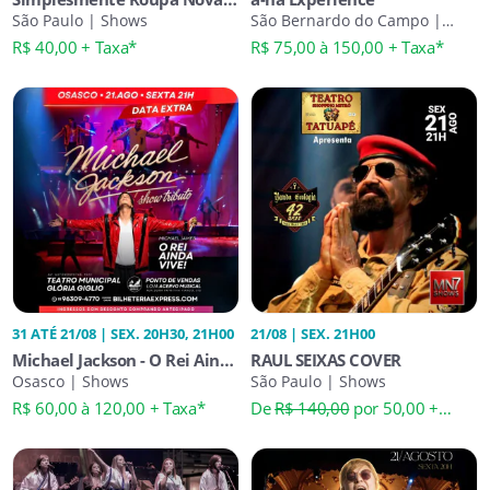
Tributo
São Paulo | Shows
São Bernardo do Campo |
Shows
R$ 40,00 + Taxa*
R$ 75,00 à 150,00 + Taxa*
31 ATÉ 21/08 | SEX. 20H30, 21H00
21/08 | SEX. 21H00
Michael Jackson - O Rei Ainda
RAUL SEIXAS COVER
Vive
Osasco | Shows
São Paulo | Shows
R$ 60,00 à 120,00 + Taxa*
De
R$ 140,00
por 50,00 +
Taxa*