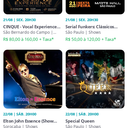
21/08 | SEX. 20H30
21/08 | SEX. 20H30
CINQUE - Vocal Experience
Serial Funkers: Clássicos
(São Bernardo do Campo)
São Bernardo do Campo |
Imperdíveis Ao Vivo
São Paulo | Shows
Shows
R$ 80,00 à 160,00 + Taxa*
R$ 50,00 à 120,00 + Taxa*
22/08 | SÁB. 20H00
22/08 | SÁB. 20H00
Elton John Essence (Show
Special Queen
Your Soung)
Sorocaba | Shows
São Paulo | Shows