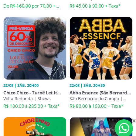
De
R$ 160,00
por 70,00 +
R$ 45,00 à 90,00 + Taxa*
Taxa*
22/08 | SÁB. 20H00
22/08 | SÁB. 20H30
Chico Chico - Turnê Let It
Abba Essence (Sâo Bernardo
Burn | Deixa Arder
Volta Redonda | Shows
do Campo)
São Bernardo do Campo |
Shows
R$ 100,00 à 285,00 + Taxa*
R$ 80,00 à 160,00 + Taxa*