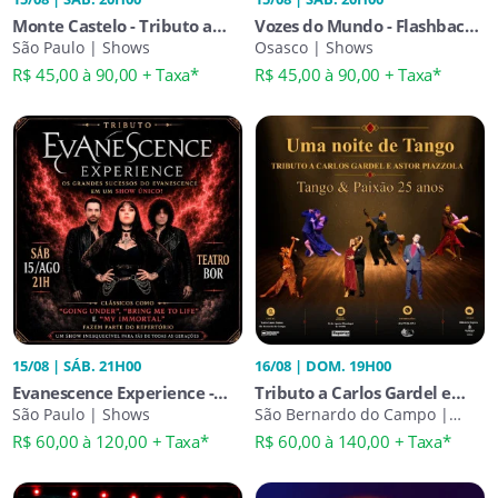
Monte Castelo - Tributo a
Vozes do Mundo - Flashback
Legião Urbana
São Paulo | Shows
Tribute em Osasco
Osasco | Shows
R$ 45,00 à 90,00 + Taxa*
R$ 45,00 à 90,00 + Taxa*
15/08 | SÁB. 21H00
16/08 | DOM. 19H00
Evanescence Experience -
Tributo a Carlos Gardel e
Tributo
São Paulo | Shows
Astor Piazzolla - Tango &
São Bernardo do Campo |
Shows
Paixão - 25 Anos
R$ 60,00 à 120,00 + Taxa*
R$ 60,00 à 140,00 + Taxa*