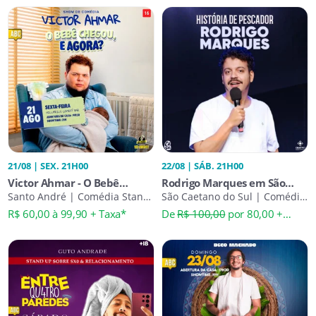
21/08 | SEX. 21H00
22/08 | SÁB. 21H00
Victor Ahmar - O Bebê
Rodrigo Marques em São
Chegou, E Agora?
Santo André | Comédia Stand-
Caetano - História de
São Caetano do Sul | Comédia
Up
Stand-Up
Pescador
R$ 60,00 à 99,90 + Taxa*
De
R$ 100,00
por 80,00 +
Taxa*