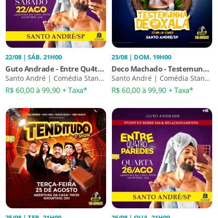
22/08 | SÁB. 21H00
23/08 | DOM. 19H00
Guto Andrade - Entre Qu4tro
Deco Machado - Testemunha
Paredes
Santo André | Comédia Stand-
de Oxalá
Santo André | Comédia Stand-
Up
Up
R$ 60,00 à 99,90 + Taxa*
R$ 60,00 à 99,90 + Taxa*
25/08 | TER. 21H00
26/08 | QUA. 21H00