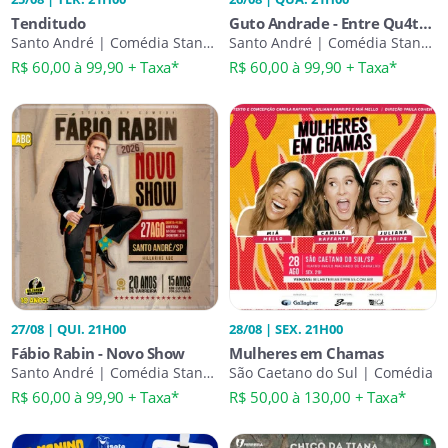
Tenditudo
Guto Andrade - Entre Qu4tro
Santo André | Comédia Stand-
Paredes
Santo André | Comédia Stand-
Up
Up
R$ 60,00 à 99,90 + Taxa*
R$ 60,00 à 99,90 + Taxa*
27/08 | QUI. 21H00
28/08 | SEX. 21H00
Fábio Rabin - Novo Show
Mulheres em Chamas
Santo André | Comédia Stand-
São Caetano do Sul | Comédia
Up
R$ 60,00 à 99,90 + Taxa*
R$ 50,00 à 130,00 + Taxa*