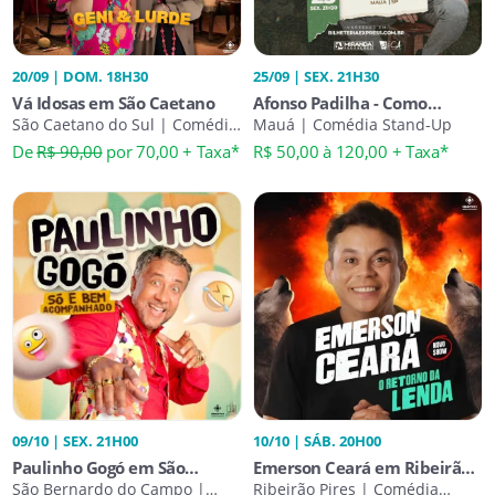
20/09 | DOM. 18H30
25/09 | SEX. 21H30
Vá Idosas em São Caetano
Afonso Padilha - Como
São Caetano do Sul | Comédia
Nossos Pais em Mauá
Mauá | Comédia Stand-Up
Stand-Up
De
R$ 90,00
por 70,00 + Taxa*
R$ 50,00 à 120,00 + Taxa*
09/10 | SEX. 21H00
10/10 | SÁB. 20H00
Paulinho Gogó em São
Emerson Ceará em Ribeirão
Bernardo do Campo | Só e
São Bernardo do Campo |
Pires | O Retorno da Lenda
Ribeirão Pires | Comédia