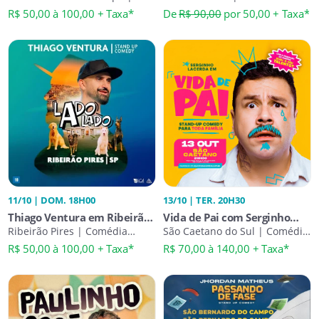
Comédia Stand-Up
Stand-Up
Bem Acompanhado
R$ 50,00 à 100,00 + Taxa*
De
R$ 90,00
por 50,00 + Taxa*
11/10 | DOM. 18H00
13/10 | TER. 20H30
Thiago Ventura em Ribeirão
Vida de Pai com Serginho
Pires | Lado a Lado
Ribeirão Pires | Comédia
Lacerda
São Caetano do Sul | Comédia
Stand-Up
Stand-Up
R$ 50,00 à 100,00 + Taxa*
R$ 70,00 à 140,00 + Taxa*