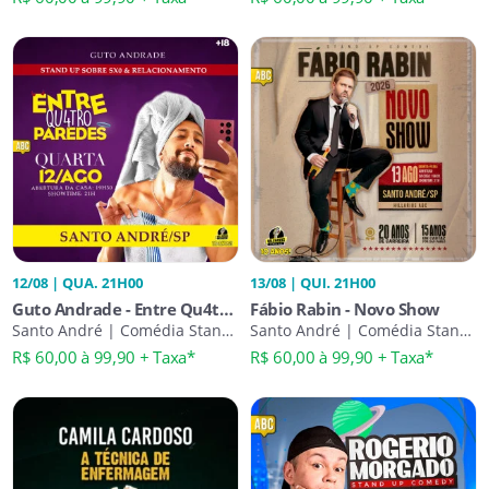
12/08 | QUA. 21H00
13/08 | QUI. 21H00
Guto Andrade - Entre Qu4tro
Fábio Rabin - Novo Show
Paredes
Santo André | Comédia Stand-
Santo André | Comédia Stand-
Up
Up
R$ 60,00 à 99,90 + Taxa*
R$ 60,00 à 99,90 + Taxa*