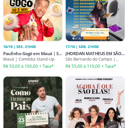
16/10 | SEX. 21H00
17/10 | SÁB. 21H00
Paulinho Gogó em Mauá | Só
JHORDAN MATHEUS EM SÃO
e Bem Acompanhado
Mauá | Comédia Stand-Up
BERNARDO - PASSANDO DE
São Bernardo do Campo |
Comédia Stand-Up
FASE
R$ 50,00 à 100,00 + Taxa*
R$ 55,00 à 110,00 + Taxa*