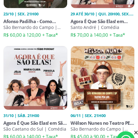
23/10 | SEX. 21H00
29 ATÉ 30/10 | QUI. 20H00, SEX.
20H00
Afonso Padilha - Como
Agora É Que São Elas! em
Nossos Pais
São Bernardo do Campo |
Santo André
Santo André | Comédia
Comédia Stand-Up
R$ 60,00 à 120,00 + Taxa*
R$ 70,00 à 140,00 + Taxa*
31/10 | SÁB. 21H00
06/11 | SEX. 21H00
Agora É Que São Elas! em São
Wêlson Nunes no Teatro PEN
Caetano do Sul
São Caetano do Sul | Comédia
LIFE | Comédia da Boa
São Bernardo do Campo |
Comédia Stand-Up
R$ 60,00 à 140,00 + Taxa*
R$ 45,00 à 90,00 + Taxa*