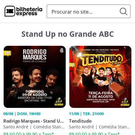
Stand Up no Grande ABC
09/08 | DOM. 19H00
11/08 | TER. 21H00
Rodrigo Marques - Stand Up
Tenditudo
Comedy
Santo André | Comédia Stand-
Santo André | Comédia Stand-
Up
Up
R$ 60,00 à 99,90 + Taxa*
R$ 60,00 à 99,90 + Taxa*