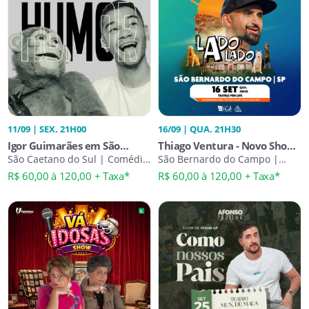
11/09 | SEX. 21H00
16/09 | QUA. 21H30
Igor Guimarães em São
Thiago Ventura - Novo Show -
Caetano | Stand-Up de
São Caetano do Sul | Comédia
Lado a Lado
São Bernardo do Campo |
Stand-Up
Comédia Stand-Up
Humor
R$ 60,00 à 120,00 + Taxa*
R$ 60,00 à 120,00 + Taxa*