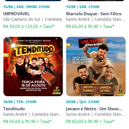
15/08 | SÁB. 19H00, 21H00
15/08 | SÁB. 21H00
IMPROVÁVEL
Marcelo Duque - Sem Filtro
São Caetano do Sul | Comédia
Santo André | Comédia Stand-
Up
R$ 50,00 à 120,00 + Taxa*
R$ 60,00 à 99,90 + Taxa*
18/08 | TER. 21H00
20/08 | QUI. 21H00
Tenditudo
Jansen e Netto - Um Show
Santo André | Comédia Stand-
Diferente
Santo André | Comédia Stand-
Up
Up
R$ 60,00 à 99,90 + Taxa*
R$ 60,00 à 99,90 + Taxa*