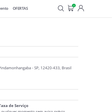
0
vento
OFERTAS
, Pindamonhangaba - SP, 12420-433, Brasil
 Taxa de Serviço
o qualquer momento sem aviso prévio.