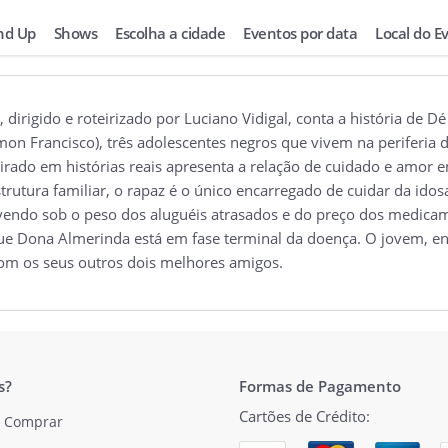
nd Up
Shows
Escolha a cidade
Eventos por data
Local do E
 dirigido e roteirizado por Luciano Vidigal, conta a história de Dé
mon Francisco), três adolescentes negros que vivem na periferia 
pirado em histórias reais apresenta a relação de cuidado e amor
rutura familiar, o rapaz é o único encarregado de cuidar da idos
ivendo sob o peso dos aluguéis atrasados e do preço dos medicame
que Dona Almerinda está em fase terminal da doença. O jovem, ent
com os seus outros dois melhores amigos.
s?
Formas de Pagamento
Cartões de Crédito:
 Comprar