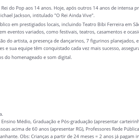
Rei do Pop aos 14 anos. Hoje, após outros 14 anos de intensa prá
chael Jackson, intitulado "O Rei Ainda Vive".
lico em prestigiados locais, incluindo Teatro Bibi Ferreira em S
 eventos variados, como festivais, teatros, casamentos e ocasiõ
ção do artista, a presença de dançarinos, 7 figurinos planejados,
mes e sua equipe têm conquistado cada vez mais sucesso, assegur
os do homenageado e som digital.
a.
 Ensino Médio, Graduação e Pós-graduação (apresentar carteirinh
soas acima de 60 anos (apresentar RG), Professores Rede Pública 
nhante. Obs: Crianças a partir de 24 meses = 2 anos já pagam ing