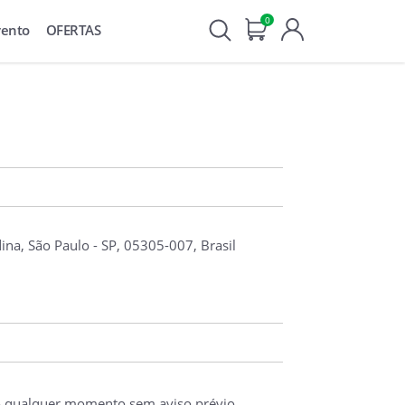
0
vento
OFERTAS
ina, São Paulo - SP, 05305-007, Brasil
o qualquer momento sem aviso prévio.