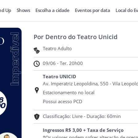
nd Up
Shows
Escolha a cidade
Eventos por data
Local do E
Por Dentro do Teatro Unicid
Teatro Adulto
09/06 - Ter. 20h00
Teatro UNICID
Av. Imperatriz Leopoldina, 550 - Vila Leopold
Estacionamento no local
Possui acesso PCD
Classificação: Livre - Duração: 60min
Ingressos R$ 3,00 + Taxa de Serviço
*Os valores podem sofrer alteração de preç