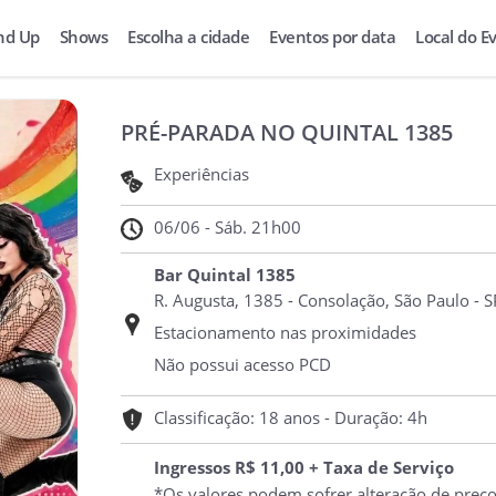
nd Up
Shows
Escolha a cidade
Eventos por data
Local do E
PRÉ-PARADA NO QUINTAL 1385
Experiências
06/06 - Sáb. 21h00
Bar Quintal 1385
R. Augusta, 1385 - Consolação, São Paulo - S
Estacionamento nas proximidades
Não possui acesso PCD
Classificação: 18 anos - Duração: 4h
Ingressos R$ 11,00 + Taxa de Serviço
*Os valores podem sofrer alteração de preç