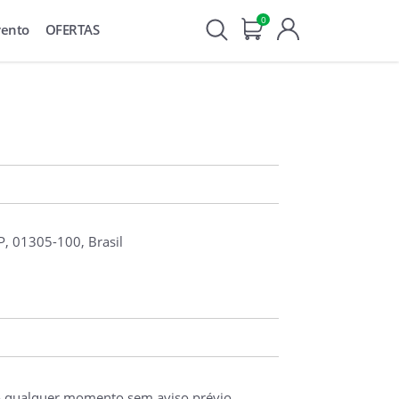
0
vento
OFERTAS
P, 01305-100, Brasil
o qualquer momento sem aviso prévio.