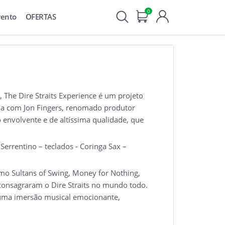
0
vento
OFERTAS
The Dire Straits Experience é um projeto
eria com Jon Fingers, renomado produtor
o envolvente e de altíssima qualidade, que
errentino – teclados - Coringa Sax –
omo Sultans of Swing, Money for Nothing,
 consagraram o Dire Straits no mundo todo.
 uma imersão musical emocionante,