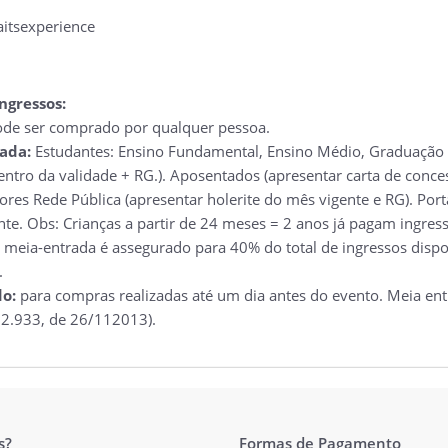
aitsexperience
ngressos:
de ser comprado por qualquer pessoa.
rada:
Estudantes: Ensino Fundamental, Ensino Médio, Graduação e
entro da validade + RG.). Aposentados (apresentar carta de conc
ores Rede Pública (apresentar holerite do mês vigente e RG). Por
e. Obs: Crianças a partir de 24 meses = 2 anos já pagam ingresso
e meia-entrada é assegurado para 40% do total de ingressos disp
.
do:
para compras realizadas até um dia antes do evento. Meia ent
 12.933, de 26/112013).
s?
Formas de Pagamento