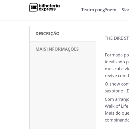
Teatro por gênero
Sta
DESCRIÇÃO
THE DIRE S
MAIS INFORMAÇÕES
Formada por
idealizado p
musical e vi
revive com f
O show conta
saxofone - D
Com arranjo
Walk of Lif
Mais do que
combinando t