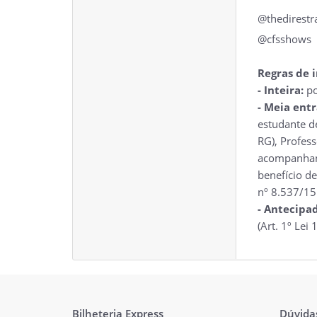
@thedirestr
@cfsshows
Regras de i
- Inteira:
po
- Meia ent
estudante d
RG), Profess
acompanhant
benefício d
nº 8.537/15
- Antecipa
(Art. 1º Lei
Bilheteria Express
Dúvida