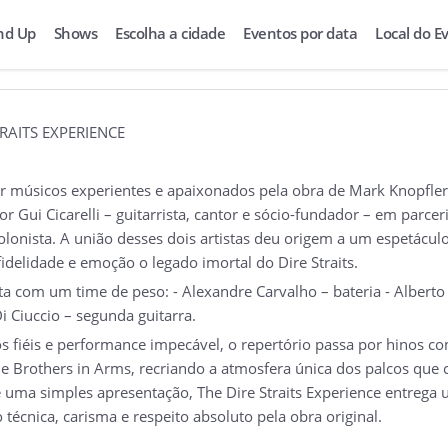
nd Up
Shows
Escolha a cidade
Eventos por data
Local do E
TRAITS EXPERIENCE
 músicos experientes e apaixonados pela obra de Mark Knopfler, 
or Gui Cicarelli – guitarrista, cantor e sócio-fundador – em parc
olonista. A união desses dois artistas deu origem a um espetácul
idelidade e emoção o legado imortal do Dire Straits.
 com um time de peso: - Alexandre Carvalho – bateria - Alberto S
i Ciuccio – segunda guitarra.
s fiéis e performance impecável, o repertório passa por hinos c
e e Brothers in Arms, recriando a atmosfera única dos palcos que
 uma simples apresentação, The Dire Straits Experience entrega
écnica, carisma e respeito absoluto pela obra original.