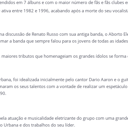
vendidos em 7 álbuns e com o maior número de fãs e fãs clubes e
ve ativa entre 1982 e 1996, acabando após a morte do seu vocalis
 discussão de Renato Russo com sua antiga banda, o Aborto Elétr
amar a banda que sempre falou para os jovens de todas as idade
 maiores tributos que homenageiam os grandes ídolos se forma o
ana, foi idealizada inicialmente pelo cantor Dario Aaron e o gui
omaram os seus talentos com a vontade de realizar um espetáculo
990.
a atuação e musicalidade eletrizante do grupo com uma grande 
ão Urbana e dos trabalhos do seu líder.