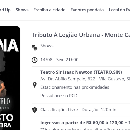
nd Up
Shows
Escolha a cidade
Eventos por data
Local do E
Tributo À Legião Urbana - Monte C
Shows
14/08 - Sex. 21h00
Teatro Sir Isaac Newton (TEATRO.SIN)
Av. Dr. Abílio Sampaio, 622 - Vila Gustavo, S
Estacionamento nas proximidades
Possui acesso PCD
Classificação: Livre - Duração: 120min
Ingressos a partir de R$ 60,00 à 120,00 +
*Os valores podem sofrer alteração de preç