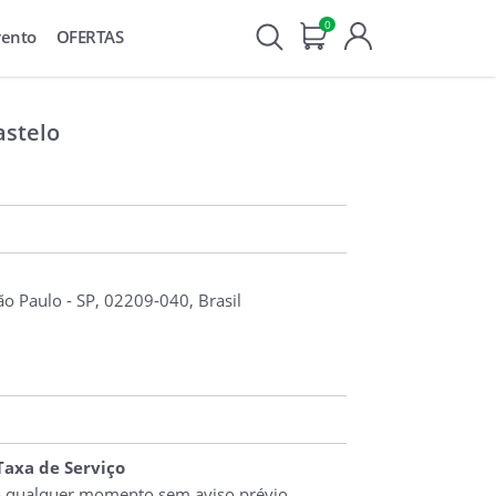
0
vento
OFERTAS
astelo
ão Paulo - SP, 02209-040, Brasil
 Taxa de Serviço
o qualquer momento sem aviso prévio.