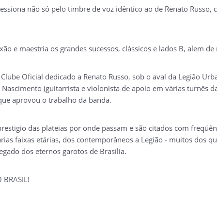
ressiona não só pelo timbre de voz idêntico ao de Renato Russo,
o e maestria os grandes sucessos, clássicos e lados B, alem de r
Clube Oficial dedicado a Renato Russo, sob o aval da Legião Ur
d Nascimento (guitarrista e violonista de apoio em várias turnês
 que aprovou o trabalho da banda.
prestigio das plateias por onde passam e são citados com freqúê
rias faixas etárias, dos contemporâneos a Legião - muitos dos qu
egado dos eternos garotos de Brasília.
 BRASIL!