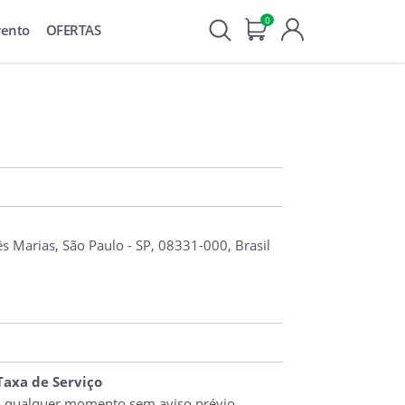
0
vento
OFERTAS
ês Marias, São Paulo - SP, 08331-000, Brasil
 Taxa de Serviço
o qualquer momento sem aviso prévio.