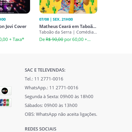
H00
07/08 | SEX. 21H00
on Jovi Cover
Matheus Ceará em Taboão
da Serra | Desculpa Eu Ter
Taboão da Serra | Comédia
Stand-Up
Vindo
0,00 + Taxa*
De
R$ 90,00
por 60,00 +
Taxa*
SAC E TELEVENDAS:
Tel.: 11 2771-0016
WhatsApp.: 11 2771-0016
Segunda à Sexta: 09h00 às 18h00
Sábados: 09h00 às 13h00
OBS: WhatsApp não aceita ligações.
REDES SOCIAIS