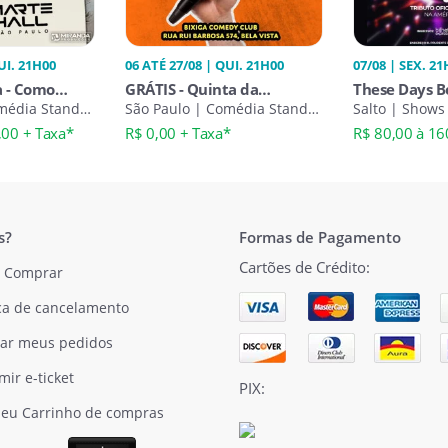
UI. 21H00
06 ATÉ 27/08 | QUI. 21H00
07/08 | SEX. 21
a - Como
GRÁTIS - Quinta da
These Days B
média Stand-
Gargalhada 21h00 Stand Up
São Paulo | Comédia Stand-
Salto | Shows
Up
Comedy
,00 + Taxa*
R$ 0,00 + Taxa*
R$ 80,00 à 16
s?
Formas de Pagamento
Cartões de Crédito:
 Comprar
ica de cancelamento
ar meus pedidos
mir e-ticket
PIX:
eu Carrinho de compras