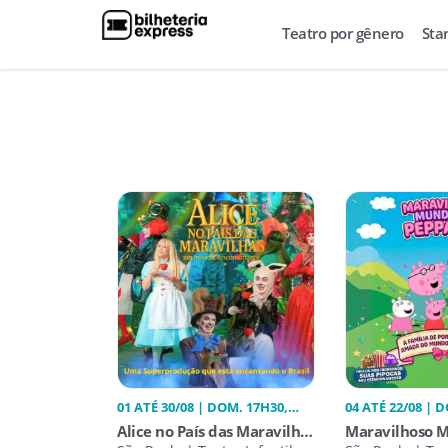
Teatro por gênero
Sta
01 ATÉ 30/08 | DOM. 17H30,
04 ATÉ 22/08 | 
QUA. 17H30, SÁB. 17H30
SÁB. 14H30
Alice no País das Maravilhas
Maravilhoso 