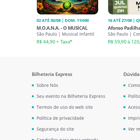
02 ATÉ 30/08 | DOM. 11H00
16 ATÉ 27/08 | Q
M.O.A.N.A. - O MUSICAL
Afonso Padilh
São Paulo | Musical Infantil
Nossos Pais
São Paulo | Co
Up
R$ 44,90 + Taxa*
R$ 59,90 à 120
Bilheteria Express
Dúvida
Sobre Nós
Como
Seu evento na Bilheteria Express
Polít
Termos de uso do web site
Acess
Política de privacidade
Impri
Segurança do site
Ver m
Condições para meia entrada