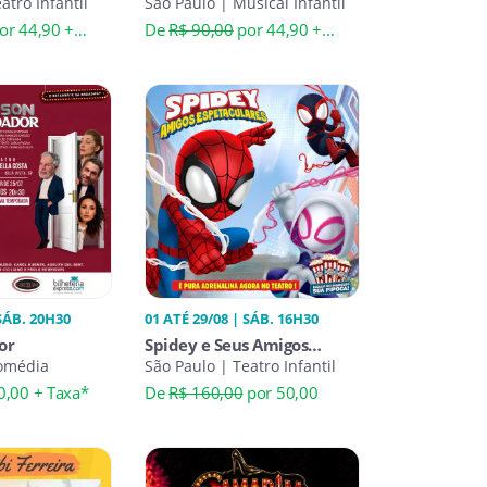
atro Infantil
MUSICAL
São Paulo | Musical Infantil
or 44,90 +
De
R$ 90,00
por 44,90 +
Taxa*
 SÁB. 20H30
01 ATÉ 29/08 | SÁB. 16H30
or
Spidey e Seus Amigos
Comédia
Espetaculares
São Paulo | Teatro Infantil
0,00 + Taxa*
De
R$ 160,00
por 50,00