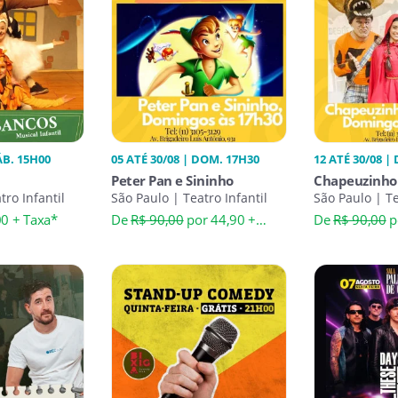
ÁB. 15H00
05 ATÉ 30/08 | DOM. 17H30
12 ATÉ 30/08 |
Peter Pan e Sininho
Chapeuzinho
tro Infantil
São Paulo | Teatro Infantil
Lobo
São Paulo | Te
00 + Taxa*
De
R$ 90,00
por 44,90 +
De
R$ 90,00
p
Taxa*
Taxa*