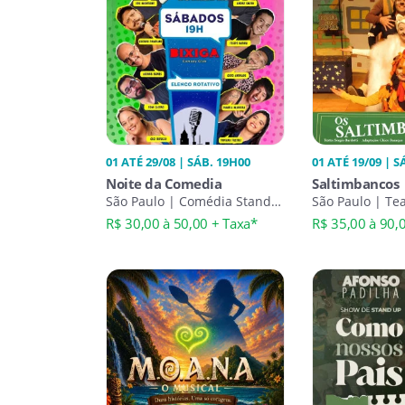
01 ATÉ 29/08 | SÁB. 19H00
01 ATÉ 19/09 | S
Noite da Comedia
Saltimbancos
São Paulo | Comédia Stand-
São Paulo | Tea
Up
R$ 30,00 à 50,00 + Taxa*
R$ 35,00 à 90,