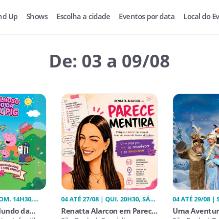
nd Up
Shows
Escolha a cidade
Eventos por data
Local do E
De: 03 a 09/08
DOM. 14H30,
04 ATÉ 27/08 | QUI. 20H30, SÁB.
04 ATÉ 29/08 | 
20H30
15H00
Mundo da
Renatta Alarcon em Parece
Uma Aventur