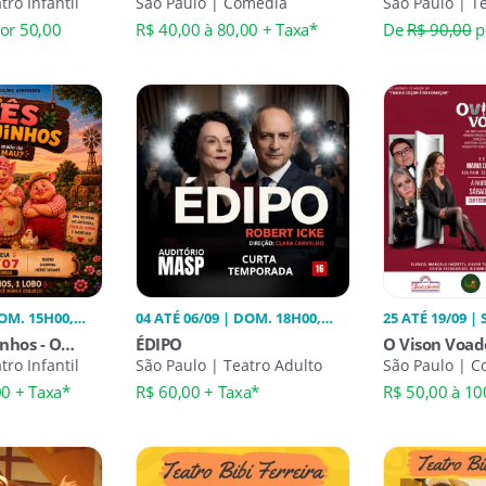
tro Infantil
Mentira
São Paulo | Comédia
São Paulo | Te
or 50,00
R$ 40,00 à 80,00 + Taxa*
De
R$ 90,00
p
Taxa*
DOM. 15H00,
04 ATÉ 06/09 | DOM. 18H00,
25 ATÉ 19/09 |
SÁB. 20H00
nhos - O
ÉDIPO
O Vison Voad
pera
tro Infantil
São Paulo | Teatro Adulto
São Paulo | 
00 + Taxa*
R$ 60,00 + Taxa*
R$ 50,00 à 10