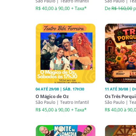
um Musical
São Paulo | Teatro Infantil
Peppa Pig
São Paulo | Tea
Desconcertante
R$ 40,00 à 90,00 + Taxa*
De
R$ 160,00
p
04 ATÉ 29/08 | SÁB. 17H30
11 ATÉ 30/08 | 
SÁB. 15H00
O Mágico de Oz
Os Três Porqui
São Paulo | Teatro Infantil
Mundo Nos Es
São Paulo | Tea
R$ 45,00 à 90,00 + Taxa*
R$ 40,00 à 90,