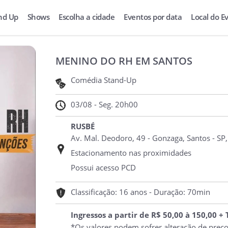
nd Up
Shows
Escolha a cidade
Eventos por data
Local do E
MENINO DO RH EM SANTOS
Comédia Stand-Up
03/08 - Seg. 20h00
RUSBÉ
Av. Mal. Deodoro, 49 - Gonzaga, Santos - SP
Estacionamento nas proximidades
Possui acesso PCD
Classificação: 16 anos - Duração: 70min
Ingressos a partir de R$ 50,00 à 150,00 +
*Os valores podem sofrer alteração de preç