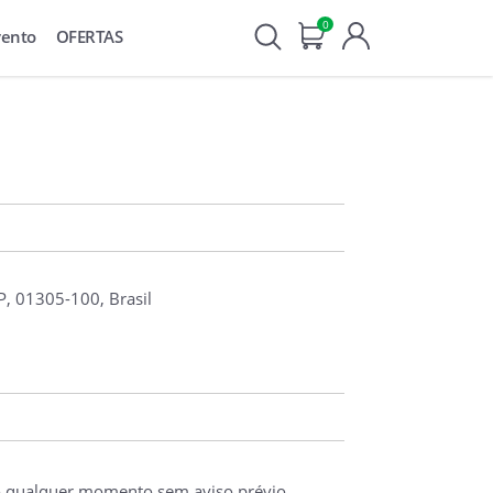
0
vento
OFERTAS
P, 01305-100, Brasil
o qualquer momento sem aviso prévio.