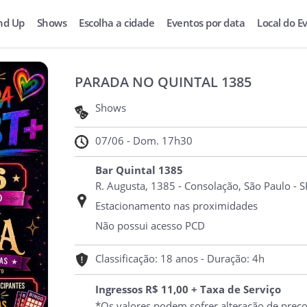
nd Up
Shows
Escolha a cidade
Eventos por data
Local do E
PARADA NO QUINTAL 1385
Shows
07/06 - Dom. 17h30
Bar Quintal 1385
R. Augusta, 1385 - Consolação, São Paulo - S
Estacionamento nas proximidades
Não possui acesso PCD
Classificação: 18 anos - Duração: 4h
Ingressos R$ 11,00 + Taxa de Serviço
*Os valores podem sofrer alteração de preç