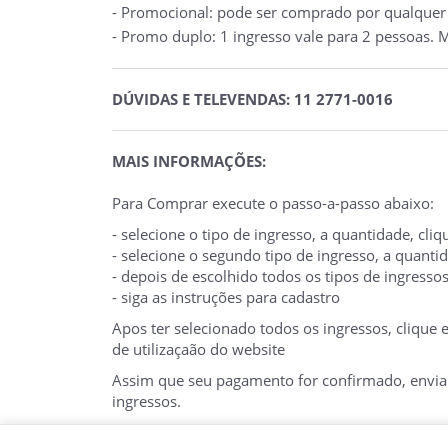
- Promocional: pode ser comprado por qualquer p
- Promo duplo: 1 ingresso vale para 2 pessoas. M
DÚVIDAS E TELEVENDAS: 11 2771-0016
MAIS INFORMAÇÕES:
Para Comprar execute o passo-a-passo abaixo:
- selecione o tipo de ingresso, a quantidade, cl
- selecione o segundo tipo de ingresso, a quant
- depois de escolhido todos os tipos de ingresso
- siga as instruções para cadastro
Apos ter selecionado todos os ingressos, clique
de utilizaçaão do website
Assim que seu pagamento for confirmado, enviare
ingressos.
O E-TICKET DEVE SER APRESENTADO NA BILHE