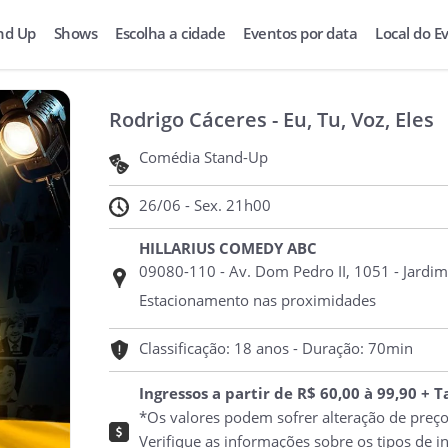
nd Up
Shows
Escolha a cidade
Eventos por data
Local do E
Rodrigo Cáceres - Eu, Tu, Voz, Eles
Comédia Stand-Up
26/06 - Sex. 21h00
HILLARIUS COMEDY ABC
09080-110 - Av. Dom Pedro II, 1051 - Jardim
Estacionamento nas proximidades
Classificação: 18 anos - Duração: 70min
Ingressos a partir de R$ 60,00 à 99,90 + 
*Os valores podem sofrer alteração de preç
Verifique as informações sobre os tipos de i