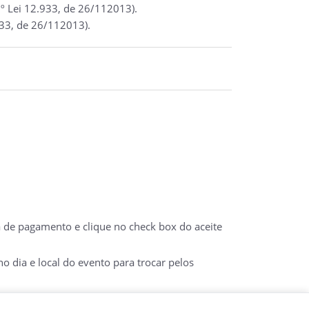
º Lei 12.933, de 26/112013).
933, de 26/112013).
a de pagamento e clique no check box do aceite
 dia e local do evento para trocar pelos
 DO E-TICKET IMPRESSO COM DOCUMENTO COM