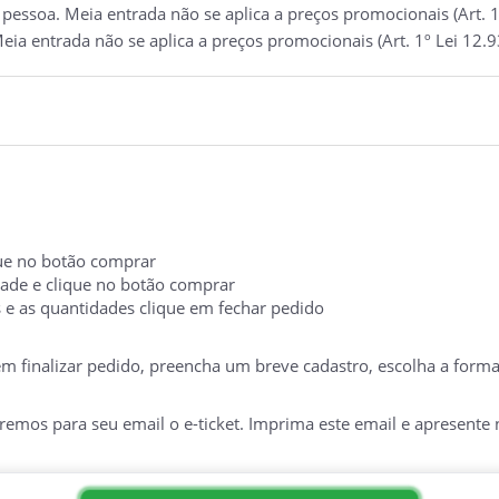
essoa. Meia entrada não se aplica a preços promocionais (Art. 1
eia entrada não se aplica a preços promocionais (Art. 1º Lei 12.
ique no botão comprar
idade e clique no botão comprar
s e as quantidades clique em fechar pedido
 em finalizar pedido, preencha um breve cadastro, escolha a form
mos para seu email o e-ticket. Imprima este email e apresente no
TERIA NO DIA DO EVENTO. É INDISPENSÁVEL A APRESENTAÇÃO