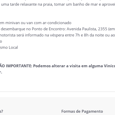
e uma tarde relaxante na praia, tomar um banho de mar e aproveit
em minivan ou van com ar-condicionado
desembarque no Ponto de Encontro: Avenida Paulista, 2355 (em fr
motorista será informado na véspera entre 7h e 8h da noite ou ao
o
ismo Local
 IMPORTANTE: Podemos alterar a visita em alguma Viníco
r.
s?
Formas de Pagamento