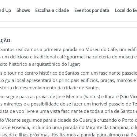
nd Up
Shows
Escolha a cidade
Eventos por data
Local do E
ÇÃO:
Santos realizamos a primeira parada no Museu do Café, um edifíci
 um delicioso e tradicional café gourmet na cafeteria do museu 
xto histórico e arquitetônico do lugar;
 o tour no centro histórico de Santos com um fascinante passeio
o guia local apresentará os principais edifícios, praças, marcos
istória do desenvolvimento da cidade de Santos;
o segue para as praias de José Menino (Santos) e Itararé (São Vi
s mirantes e a possibilidade de se fazer um incrível passeio de Te
ista de voo livre e uma vista fascinante de toda a orla de Santos 
ão Vicente seguimos para a cidade do Guarujá cruzando o Porto d
iras e Enseada, incluindo uma parada no Mirante da Campina, o l
Enseada e Ilhas próximas. Realizamos a parada para almoço na P